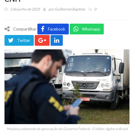
2 de junho de 2025
por
Guilherme Baptista
0
Compartilhar
Facebook
Whatsapp
Twitter
Mudança depende de aprovação do Governo Federal - Crédito: Agência Brasil