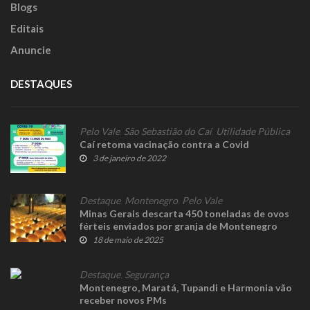
Blogs
Editais
Anuncie
DESTAQUES
Pelo Vale
,
São Sebastião do Caí
,
Utilidade Pública
Caí retoma vacinação contra a Covid
3 de janeiro de 2022
Destaque
,
Montenegro
,
Pelo Vale
Minas Gerais descarta 450 toneladas de ovos
férteis enviados por granja de Montenegro
18 de maio de 2025
Destaque
,
Segurança
Montenegro, Maratá, Tupandi e Harmonia vão
receber novos PMs