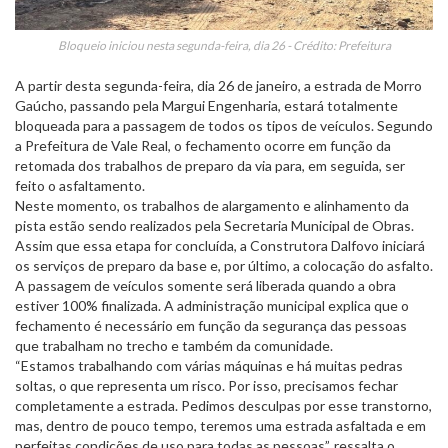
Bloqueio iniciou nesta segunda-feira, dia 26 - Crédito: Prefeitura
A partir desta segunda-feira, dia 26 de janeiro, a estrada de Morro
Gaúcho, passando pela Margui Engenharia, estará totalmente
bloqueada para a passagem de todos os tipos de veículos. Segundo
a Prefeitura de Vale Real, o fechamento ocorre em função da
retomada dos trabalhos de preparo da via para, em seguida, ser
feito o asfaltamento.
Neste momento, os trabalhos de alargamento e alinhamento da
pista estão sendo realizados pela Secretaria Municipal de Obras.
Assim que essa etapa for concluída, a Construtora Dalfovo iniciará
os serviços de preparo da base e, por último, a colocação do asfalto.
A passagem de veículos somente será liberada quando a obra
estiver 100% finalizada. A administração municipal explica que o
fechamento é necessário em função da segurança das pessoas
que trabalham no trecho e também da comunidade.
“Estamos trabalhando com várias máquinas e há muitas pedras
soltas, o que representa um risco. Por isso, precisamos fechar
completamente a estrada. Pedimos desculpas por esse transtorno,
mas, dentro de pouco tempo, teremos uma estrada asfaltada e em
perfeitas condições de uso para todas as pessoas”, ressalta o