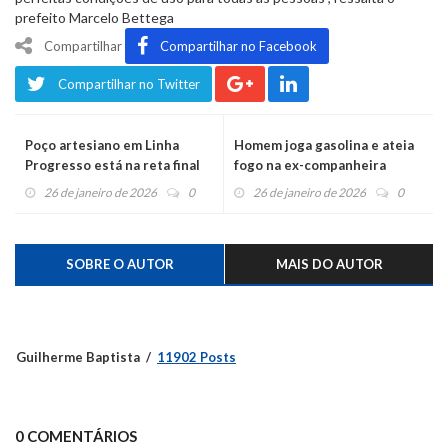
prefeito Marcelo Bettega
Compartilhar
Compartilhar no Facebook
Compartilhar no Twitter
Poço artesiano em Linha
Homem joga gasolina e ateia
Progresso está na reta final
fogo na ex-companheira
26 de janeiro de 2026
0
26 de janeiro de 2026
0
SOBRE O AUTOR
MAIS DO AUTOR
Guilherme Baptista
11902 Posts
0 COMENTÁRIOS