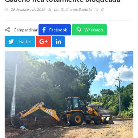
26 de janeiro de 2026
por
Guilherme Baptista
0
Compartilhar
Facebook
Whatsapp
Twitter