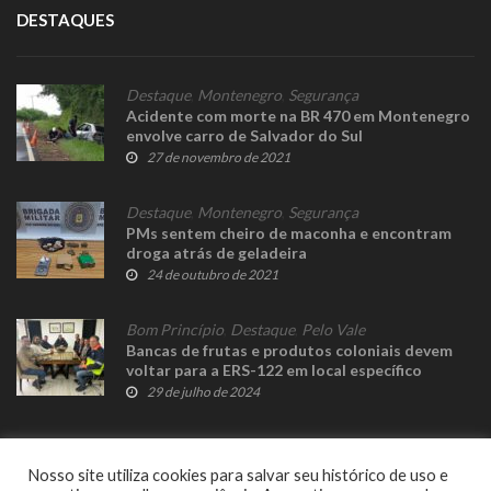
DESTAQUES
Destaque
,
Montenegro
,
Segurança
Acidente com morte na BR 470 em Montenegro
envolve carro de Salvador do Sul
27 de novembro de 2021
Destaque
,
Montenegro
,
Segurança
PMs sentem cheiro de maconha e encontram
droga atrás de geladeira
24 de outubro de 2021
Bom Princípio
,
Destaque
,
Pelo Vale
Bancas de frutas e produtos coloniais devem
voltar para a ERS-122 em local específico
29 de julho de 2024
Nosso site utiliza cookies para salvar seu histórico de uso e