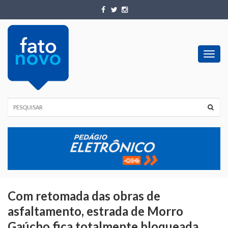
Toggl
navig
Com retomada das obras de
asfaltamento, estrada de Morro
Gaúcho fica totalmente bloqueada