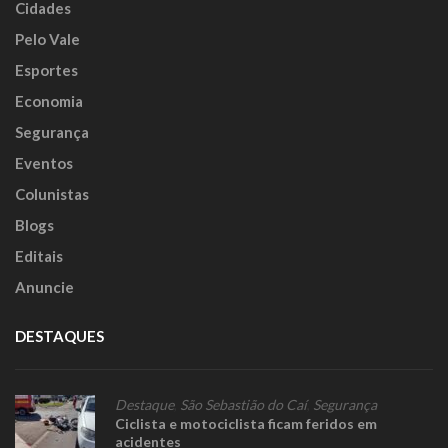
Cidades
Pelo Vale
Esportes
Economia
Segurança
Eventos
Colunistas
Blogs
Editais
Anuncie
DESTAQUES
Destaque
,
São Sebastião do Caí
,
Segurança
Ciclista e motociclista ficam feridos em
acidentes