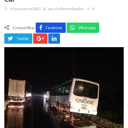
15 de junho de 2023
por
Guilherme Baptista
0
Compartilhar
Facebook
Whatsapp
Twitter