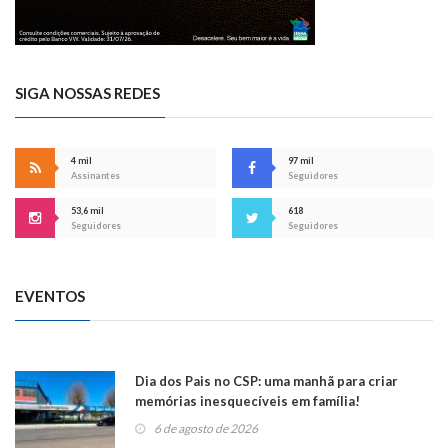
SIGA NOSSAS REDES
4 mil
97 mil
Assinantes
Seguidores
53,6 mil
618
Seguidores
Seguidores
EVENTOS
Dia dos Pais no CSP: uma manhã para criar
memórias inesquecíveis em família!
6 de agosto de 2026