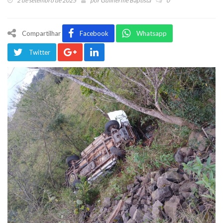
2 de setembro de 2025
por
Guilherme Baptista
0
Compartilhar
Facebook
Whatsapp
Twitter