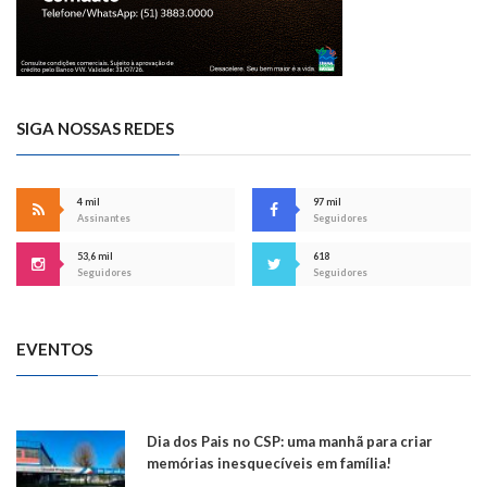
SIGA NOSSAS REDES
4 mil
97 mil
Assinantes
Seguidores
53,6 mil
618
Seguidores
Seguidores
EVENTOS
Dia dos Pais no CSP: uma manhã para criar
memórias inesquecíveis em família!