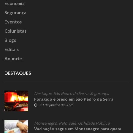
Economia
Segurança
Eventos
Colunistas
Blogs
Editais
Anuncie
DESTAQUES
Destaque
,
São Pedro da Serra
,
Segurança
Foragido é preso em São Pedro da Serra
21 de janeiro de 2025
Montenegro
,
Pelo Vale
,
Utilidade Pública
Vacinação segue em Montenegro para quem