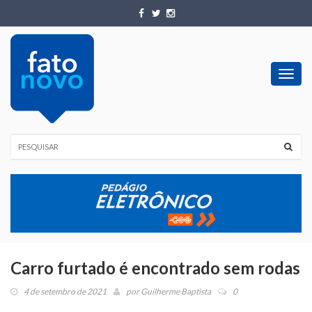
Toggl
navig
Carro furtado é encontrado sem rodas
4 de setembro de 2021
por
Guilherme Baptista
0