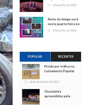
do Jota Quest nos 45
14 de julho de 2026
anos da Sicredi Ouro
Branco RS/MG
Noite do Amigo será
nesta quarta-feira no
Centro de Cultura de
14 de julho de 2026
São Sebastião do Caí
POPULAR
RECENTES
Prisão por tráfico no
Loteamento Popular
18 de dezembro de 2021
Chocolates
apreendidos pela
Polícia são entregues