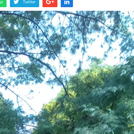
pp
Twitter