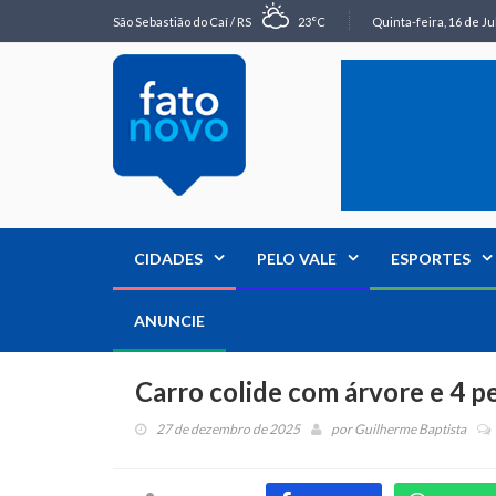
São Sebastião do Caí / RS
23°C
Quinta-feira, 16 de Ju
CIDADES
PELO VALE
ESPORTES
ANUNCIE
Carro colide com árvore e 4 p
27 de dezembro de 2025
por
Guilherme Baptista