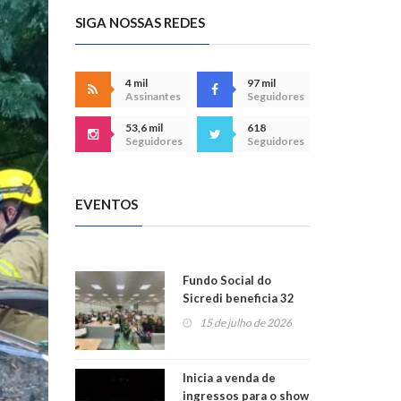
SIGA NOSSAS REDES
4 mil
97 mil
Assinantes
Seguidores
53,6 mil
618
Seguidores
Seguidores
EVENTOS
Fundo Social do
Sicredi beneficia 32
projetos em
15 de julho de 2026
Montenegro
Inicia a venda de
ingressos para o show