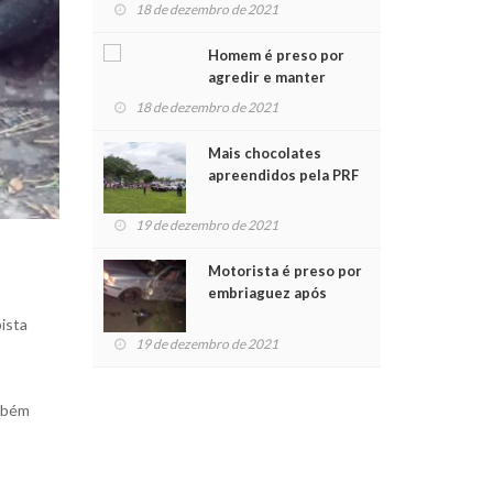
para crianças na
18 de dezembro de 2021
Chegada do Papai Noel
Homem é preso por
agredir e manter
mulher em cárcere
18 de dezembro de 2021
privado
Mais chocolates
apreendidos pela PRF
são entregues a
crianças no Natal
19 de dezembro de 2021
Solidário
Motorista é preso por
embriaguez após
acidente com dois
ista
feridos
19 de dezembro de 2021
ambém