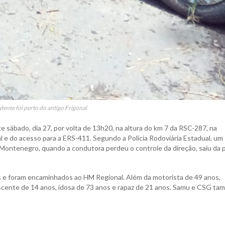
dente foi perto do antigo Frigonal
 sábado, dia 27, por volta de 13h20, na altura do km 7 da RSC-287, na
al e do acesso para a ERS-411. Segundo a Polícia Rodoviária Estadual, um
ontenegro, quando a condutora perdeu o controle da direção, saiu da p
os e foram encaminhados ao HM Regional. Além da motorista de 49 anos,
cente de 14 anos, idosa de 73 anos e rapaz de 21 anos. Samu e CSG t