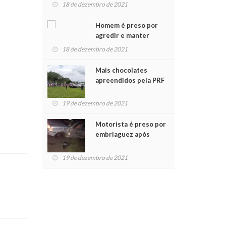
para crianças na
18 de dezembro de 2021
Chegada do Papai Noel
Homem é preso por
agredir e manter
mulher em cárcere
18 de dezembro de 2021
privado
Mais chocolates
apreendidos pela PRF
são entregues a
crianças no Natal
19 de dezembro de 2021
Solidário
Motorista é preso por
embriaguez após
acidente com dois
feridos
19 de dezembro de 2021