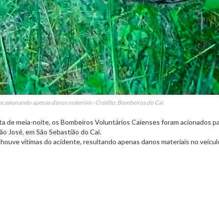
casionando apenas danos materiais - Crédito: Bombeiros do Caí
olta de meia-noite, os Bombeiros Voluntários Caienses foram acionados p
ão José, em São Sebastião do Caí.
houve vítimas do acidente, resultando apenas danos materiais no veícul