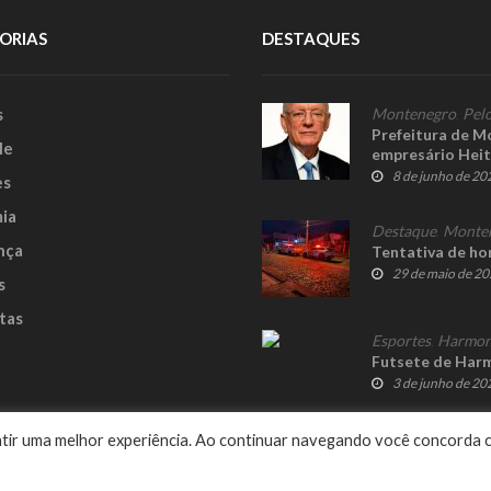
ORIAS
DESTAQUES
s
Montenegro
,
Pelo
Prefeitura de M
le
empresário Heit
8 de junho de 20
es
ia
Destaque
,
Monte
nça
Tentativa de h
29 de maio de 2
s
tas
Esportes
,
Harmon
Futsete de Harm
3 de junho de 20
e
rantir uma melhor experiência. Ao continuar navegando você concorda 