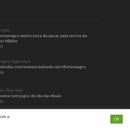
 Vale
ontenegro emite nota de pesar pela morte do
or Müller
21
negro
,
Segurança
omicídio com homem baleado em Montenegro
026
ia
,
Pelo Vale
onia tem jogos de ida das finais
22
com a
OK