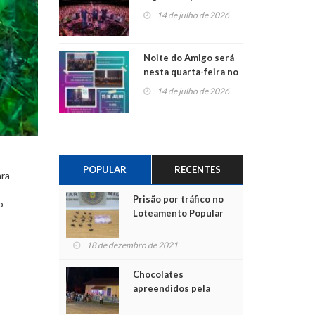
do Jota Quest nos 45
14 de julho de 2026
anos da Sicredi Ouro
Branco RS/MG
Noite do Amigo será
nesta quarta-feira no
Centro de Cultura de
14 de julho de 2026
São Sebastião do Caí
POPULAR
RECENTES
ara
Prisão por tráfico no
o
Loteamento Popular
18 de dezembro de 2021
Chocolates
apreendidos pela
Polícia são entregues