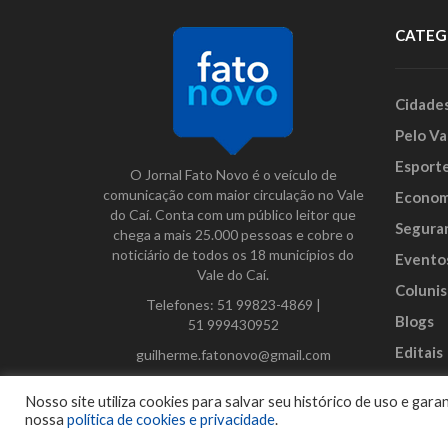
CATEG
Cidade
Pelo Va
Esport
O Jornal Fato Novo é o veículo de
comunicação com maior circulação no Vale
Econom
do Caí. Conta com um público leitor que
Segura
chega a mais 25.000 pessoas e cobre o
noticiário de todos os 18 municípios do
Evento
Vale do Caí.
Colunis
Telefones:
51 99823-4869
|
Blogs
51 999430952
Editais
guilherme.fatonovo@gmail.com
Anunci
Facebook
Instagram
Twitter
Nosso site utiliza cookies para salvar seu histórico de uso e ga
nossa
política de cookies e privacidade
.