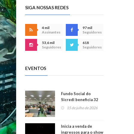
SIGA NOSSAS REDES
4 mil
97 mil
Assinantes
Seguidores
53,6 mil
618
Seguidores
Seguidores
EVENTOS
Fundo Social do
Sicredi beneficia 32
projetos em
15 de julho de 2026
Montenegro
Inicia a venda de
ingressos para o show