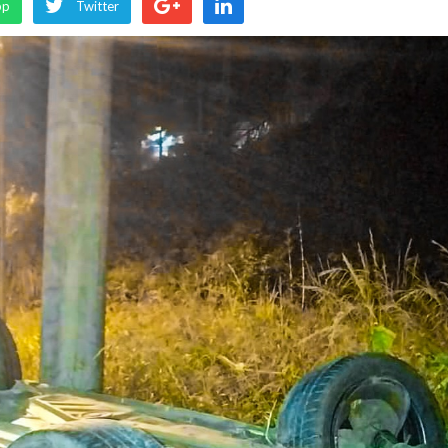
pp
Twitter