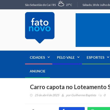
São Sebastião do Caí / RS
27°C
Sábado, 18 de Julho de
CIDADES
PELO VALE
ESPORTES
ANUNCIE
Carro capota no Loteamento 
25 de abril de 2025
por
Guilherme Baptista
0