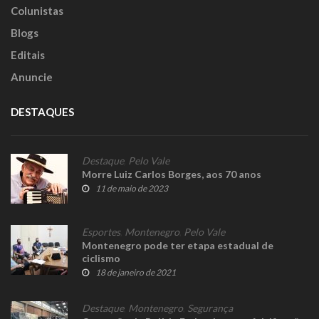
Colunistas
Blogs
Editais
Anuncie
DESTAQUES
Destaque
,
Pelo Vale
Morre Luiz Carlos Borges, aos 70 anos
11 de maio de 2023
Esportes
,
Montenegro
,
Pelo Vale
Montenegro pode ter etapa estadual de
ciclismo
18 de janeiro de 2021
Destaque
,
Montenegro
,
Segurança