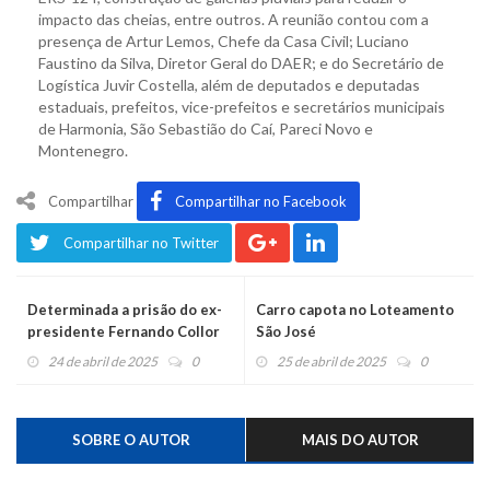
impacto das cheias, entre outros. A reunião contou com a
presença de Artur Lemos, Chefe da Casa Civil; Luciano
Faustino da Silva, Diretor Geral do DAER; e do Secretário de
Logística Juvir Costella, além de deputados e deputadas
estaduais, prefeitos, vice-prefeitos e secretários municipais
de Harmonia, São Sebastião do Caí, Pareci Novo e
Montenegro.
Compartilhar
Compartilhar no Facebook
Compartilhar no Twitter
Determinada a prisão do ex-
Carro capota no Loteamento
presidente Fernando Collor
São José
24 de abril de 2025
0
25 de abril de 2025
0
SOBRE O AUTOR
MAIS DO AUTOR