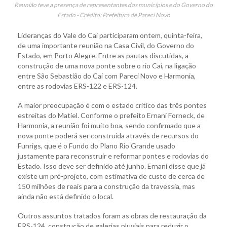
Reunião teve a presença de representantes dos municípios e do Governo do
Estado - Crédito: Prefeitura de Pareci Novo
Lideranças do Vale do Caí participaram ontem, quinta-feira,
de uma importante reunião na Casa Civil, do Governo do
Estado, em Porto Alegre. Entre as pautas discutidas, a
construção de uma nova ponte sobre o rio Caí, na ligação
entre São Sebastião do Caí com Pareci Novo e Harmonia,
entre as rodovias ERS-122 e ERS-124.
A maior preocupação é com o estado crítico das três pontes
estreitas do Matiel. Conforme o prefeito Ernani Forneck, de
Harmonia, a reunião foi muito boa, sendo confirmado que a
nova ponte poderá ser construída através de recursos do
Funrigs, que é o Fundo do Plano Rio Grande usado
justamente para reconstruir e reformar pontes e rodovias do
Estado. Isso deve ser definido até junho. Ernani disse que já
existe um pré-projeto, com estimativa de custo de cerca de
150 milhões de reais para a construção da travessia, mas
ainda não está definido o local.
Outros assuntos tratados foram as obras de restauração da
ERS-124, construção de galerias pluviais para reduzir o