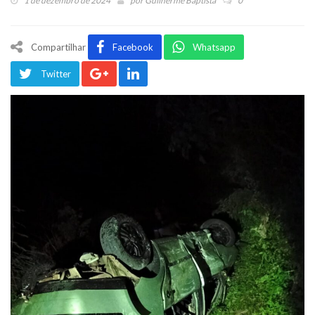
1 de dezembro de 2024
por
Guilherme Baptista
0
Compartilhar
Facebook
Whatsapp
Twitter