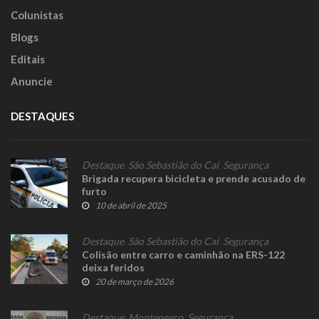
Colunistas
Blogs
Editais
Anuncie
DESTAQUES
Destaque
,
São Sebastião do Caí
,
Segurança
Brigada recupera bicicleta e prende acusado de
furto
10 de abril de 2025
Destaque
,
São Sebastião do Caí
,
Segurança
Colisão entre carro e caminhão na ERS-122
deixa feridos
20 de março de 2026
Destaque
,
Montenegro
,
Segurança