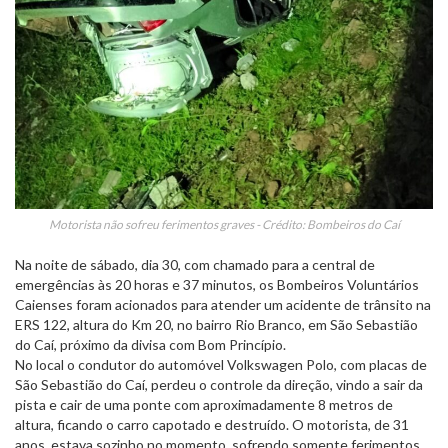
Motorista não sofreu ferimentos graves - Crédito: Bombeiros do Caí
Na noite de sábado, dia 30, com chamado para a central de
emergências às 20 horas e 37 minutos, os Bombeiros Voluntários
Caienses foram acionados para atender um acidente de trânsito na
ERS 122, altura do Km 20, no bairro Rio Branco, em São Sebastião
do Caí, próximo da divisa com Bom Princípio.
No local o condutor do automóvel Volkswagen Polo, com placas de
São Sebastião do Caí, perdeu o controle da direção, vindo a sair da
pista e cair de uma ponte com aproximadamente 8 metros de
altura, ficando o carro capotado e destruído. O motorista, de 31
anos, estava sozinho no momento, sofrendo somente ferimentos