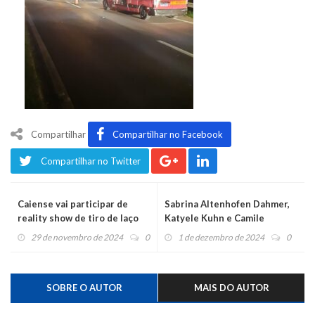
Compartilhar
Compartilhar no Facebook
Compartilhar no Twitter
Caiense vai participar de
Sabrina Altenhofen Dahmer,
reality show de tiro de laço
Katyele Kuhn e Camile
Fernanda da Silva são as
29 de novembro de 2024
0
1 de dezembro de 2024
0
soberanas da 11ª Früchtefest
SOBRE O AUTOR
MAIS DO AUTOR