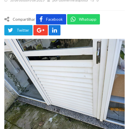
10 de outubro de 2025
por
Guilherme Baptista
0
Compartilhar
Facebook
Whatsapp
Twitter