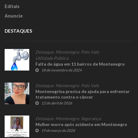
Editais
Anuncie
DESTAQUES
Destaque
,
Montenegro
,
Pelo Vale
,
Utilidade Pública
Falta de água em 11 bairros de Montenegro
18 de novembro de 2024
Destaque
,
Montenegro
,
Pelo Vale
Montenegrina precisa de ajuda para enfrentar
tratamento contra o câncer
12 de abril de 2026
Destaque
,
Montenegro
,
Segurança
Mulher morre após acidente em Montenegro
19 de março de 2026