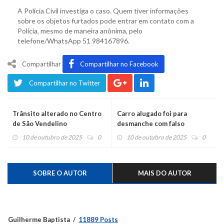
A Polícia Civil investiga o caso. Quem tiver informações
sobre os objetos furtados pode entrar em contato com a
Polícia, mesmo de maneira anônima, pelo
telefone/WhatsApp 51 984167896.
Compartilhar
Compartilhar no Facebook
Compartilhar no Twitter
Trânsito alterado no Centro
Carro alugado foi para
de São Vendelino
desmanche com falso
registro de roubo
10 de outubro de 2025
0
10 de outubro de 2025
0
SOBRE O AUTOR
MAIS DO AUTOR
Guilherme Baptista
11889 Posts