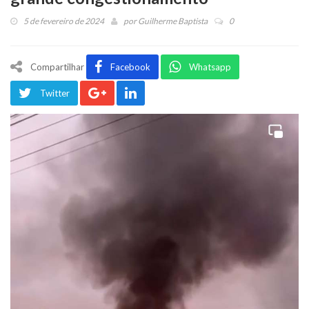
5 de fevereiro de 2024
por
Guilherme Baptista
0
Compartilhar
Facebook
Whatsapp
Twitter