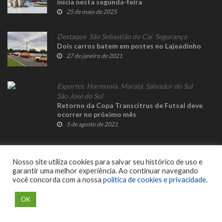
inicia nesta segunda-feira
25 de maio de 2025
Destaque
,
São Sebastião do Caí
,
Segurança
Dois carros batem em postes no Lajeadinho
27 de janeiro de 2021
Esportes
,
Harmonia
,
Maratá
,
Salvador do Sul
,
São José do Sul
Retorno da Copa Transcitrus de Futsal deve
ocorrer no próximo mês
5 de agosto de 2021
Nosso site utiliza cookies para salvar seu histórico de uso e
garantir uma melhor experiência. Ao continuar navegando
você concorda com a nossa
política de cookies e privacidade
.
© 2023 Fato Novo - Todos os direitos reservados. Desenvolvido por
Delalibera
.
OK