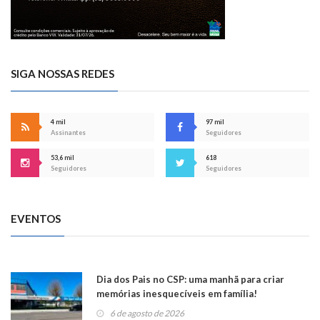
SIGA NOSSAS REDES
4 mil
97 mil
Assinantes
Seguidores
53,6 mil
618
Seguidores
Seguidores
EVENTOS
Dia dos Pais no CSP: uma manhã para criar
memórias inesquecíveis em família!
6 de agosto de 2026