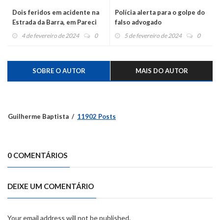
Dois feridos em acidente na
Polícia alerta para o golpe do
Estrada da Barra, em Pareci
falso advogado
Velho
4 de fevereiro de 2024
0
5 de fevereiro de 2024
0
SOBRE O AUTOR
MAIS DO AUTOR
Guilherme Baptista
11902 Posts
0 COMENTÁRIOS
DEIXE UM COMENTÁRIO
Your email address will not be published.