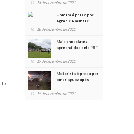
para crianças na
18 de dezembro de 2021
Chegada do Papai Noel
Homem é preso por
agredir e manter
mulher em cárcere
18 de dezembro de 2021
privado
Mais chocolates
apreendidos pela PRF
são entregues a
crianças no Natal
19 de dezembro de 2021
Solidário
Motorista é preso por
embriaguez após
foto
acidente com dois
feridos
19 de dezembro de 2021