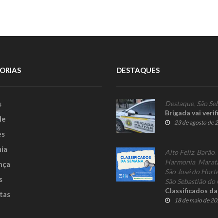
ORIAS
DESTAQUES
s
Destaque
,
São Se
Brigada vai veri
le
23 de agosto de 
es
ia
Alto Feliz
,
Barão
,
Harmonia
,
Marat
nça
São José do Hort
s
São Sebastião do 
Classificados d
tas
18 de maio de 2