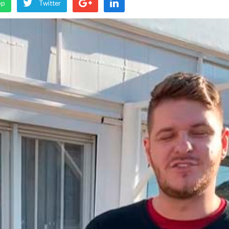
pp
Twitter