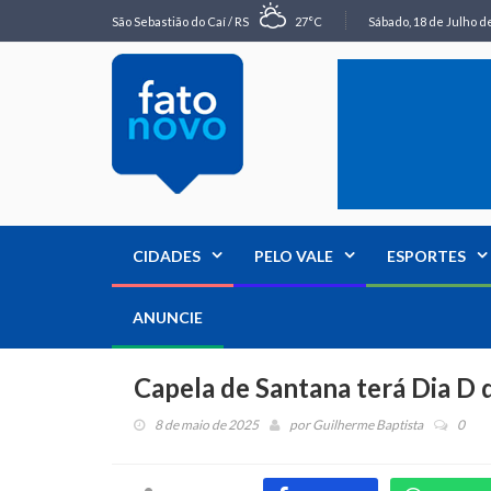
São Sebastião do Caí / RS
27°C
Sábado, 18 de Julho de
CIDADES
PELO VALE
ESPORTES
ANUNCIE
Capela de Santana terá Dia D
8 de maio de 2025
por
Guilherme Baptista
0