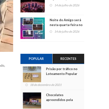
do Jota Quest nos 45
14 de julho de 2026
anos da Sicredi Ouro
Branco RS/MG
Noite do Amigo será
nesta quarta-feira no
Centro de Cultura de
14 de julho de 2026
São Sebastião do Caí
POPULAR
RECENTES
ado,
Prisão por tráfico no
Loteamento Popular
18 de dezembro de 2021
Chocolates
apreendidos pela
Polícia são entregues