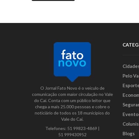
CATEG
Cidade
Pelo Va
Esport
O Jornal Fato Novo é o veículo de
comunicação com maior circulação no Vale
Econom
do Caí. Conta com um público leitor que
Segura
chega a mais 25.000 pessoas e cobre o
noticiário de todos os 18 municípios do
Evento
Vale do Caí.
Colunis
Telefones:
51 99823-4869
|
Blogs
51 999430952