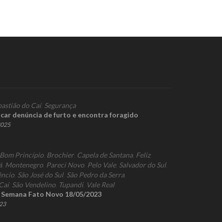
bastião do Caí
,
Segurança
ficar denúncia de furto e encontra foragido
2025
Bom Princípio
,
Brochier
,
Capela de Santana
,
Feliz
,
á
,
Montenegro
,
Pareci Novo
,
Pelo Vale
,
Salvador do Sul
,
êncio
,
São José do Sul
,
São Pedro da Serra
,
Caí
,
São Vendelino
,
Tupandi
,
Vale Real
a Semana Fato Novo 18/05/2023
023