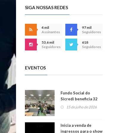
SIGA NOSSAS REDES
4 mil
97 mil
Assinantes
Seguidores
53,6 mil
618
Seguidores
Seguidores
EVENTOS
Fundo Social do
Sicredi beneficia 32
projetos em
15 de julho de 2026
Montenegro
Inicia a venda de
ingressos para o show