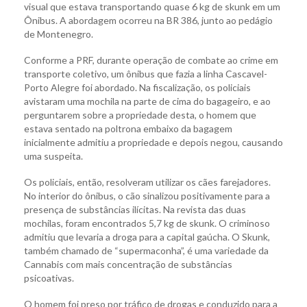
visual que estava transportando quase 6 kg de skunk em um
Ônibus. A abordagem ocorreu na BR 386, junto ao pedágio
de Montenegro.
Conforme a PRF, durante operação de combate ao crime em
transporte coletivo, um ônibus que fazia a linha Cascavel-
Porto Alegre foi abordado. Na fiscalização, os policiais
avistaram uma mochila na parte de cima do bagageiro, e ao
perguntarem sobre a propriedade desta, o homem que
estava sentado na poltrona embaixo da bagagem
inicialmente admitiu a propriedade e depois negou, causando
uma suspeita.
Os policiais, então, resolveram utilizar os cães farejadores.
No interior do ônibus, o cão sinalizou positivamente para a
presença de substâncias ilícitas. Na revista das duas
mochilas, foram encontrados 5,7 kg de skunk. O criminoso
admitiu que levaria a droga para a capital gaúcha. O Skunk,
também chamado de “supermaconha”, é uma variedade da
Cannabis com mais concentração de substâncias
psicoativas.
O homem foi preso por tráfico de drogas e conduzido para a