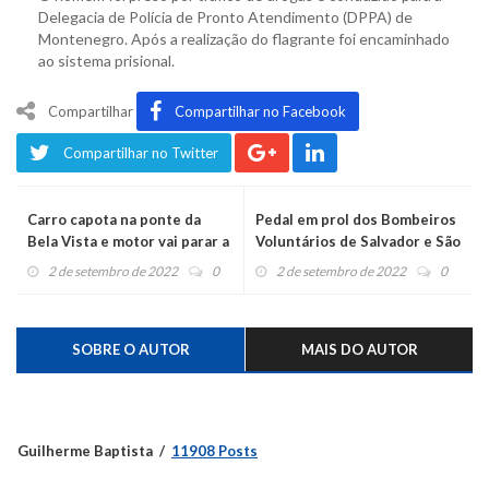
Delegacia de Polícia de Pronto Atendimento (DPPA) de
Montenegro. Após a realização do flagrante foi encaminhado
ao sistema prisional.
Compartilhar
Compartilhar no Facebook
Compartilhar no Twitter
Carro capota na ponte da
Pedal em prol dos Bombeiros
Bela Vista e motor vai parar a
Voluntários de Salvador e São
50 metros
Pedro acontece neste sábado
2 de setembro de 2022
0
2 de setembro de 2022
0
SOBRE O AUTOR
MAIS DO AUTOR
Guilherme Baptista
11908 Posts