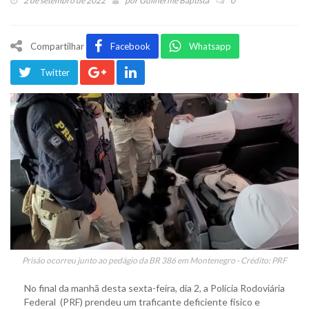
2 de setembro de 2022
por
Guilherme Baptista
0
Compartilhar
Facebook
Whatsapp
Twitter
Prisão ocorreu junto ao pedágio da BR 386 em Montenegro - Crédito: PRF
No final da manhã desta sexta-feira, dia 2, a Polícia Rodoviária
Federal (PRF) prendeu um traficante deficiente físico e