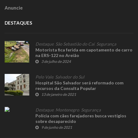
Anuncie
DESTAQUES
Destaque
,
São Sebastião do Caí
,
Segurança
Motorista fica ferida em capotamento de carro
na ERS-122 no Areião
3 de julho de 2024
Pelo Vale
,
Salvador do Sul
Hospital São Salvador será reformado com
recursos da Consulta Popular
13 de janeiro de 2021
Destaque
,
Montenegro
,
Segurança
Polícia com cães farejadores busca vestígios
sobre desaparecido
9 de junho de 2021