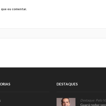
 que eu comentar.
ORIAS
DESTAQUES
s
Destaque
,
Pelo V
Guará reduz sec