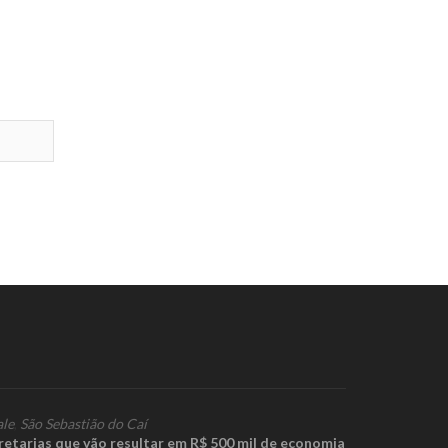
ale
,
São Sebastião do Caí
retarias que vão resultar em R$ 500 mil de economia