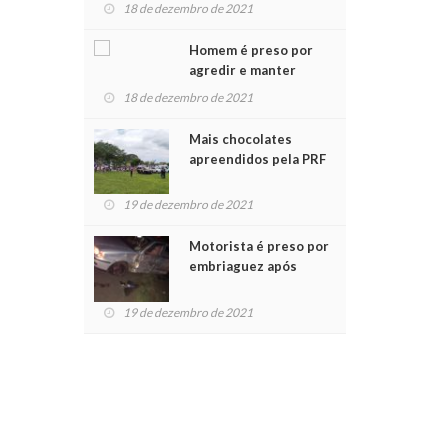
para crianças na
18 de dezembro de 2021
Chegada do Papai Noel
Homem é preso por
agredir e manter
mulher em cárcere
18 de dezembro de 2021
privado
Mais chocolates
apreendidos pela PRF
são entregues a
crianças no Natal
19 de dezembro de 2021
Solidário
Motorista é preso por
embriaguez após
acidente com dois
feridos
19 de dezembro de 2021