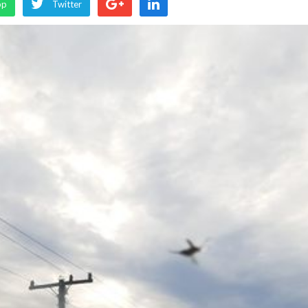
pp
Twitter