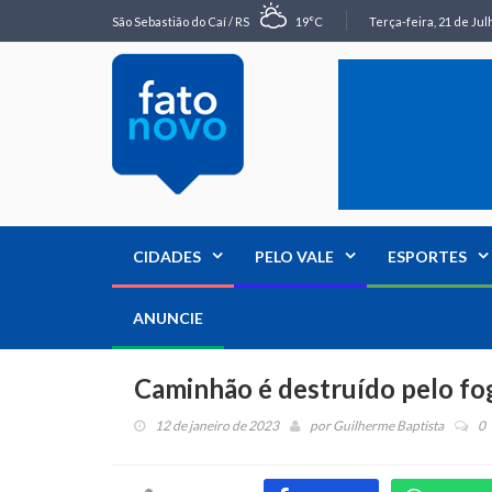
São Sebastião do Caí / RS
19°C
Terça-feira, 21 de Jul
CIDADES
PELO VALE
ESPORTES
ANUNCIE
Caminhão é destruído pelo fo
12 de janeiro de 2023
por
Guilherme Baptista
0