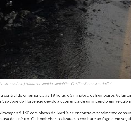
ncio, mas fogo já tinha consumido caminhão - Crédito: Bombeiros do Caí
a a central de emergência às 18 horas e 3 minutos, os Bombeiros Voluntá
 São José do Hortêncio devido a ocorrência de um incêndio em veículo 
olkswagen 9.160 com placas de Ivoti já se encontrava totalmente consu
 causa do sinistro. Os bombeiros realizaram o combate ao fogo e em segu