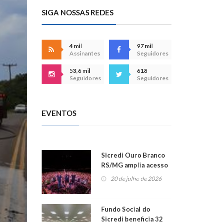
SIGA NOSSAS REDES
4 mil
97 mil
Assinantes
Seguidores
53,6 mil
618
Seguidores
Seguidores
EVENTOS
Sicredi Ouro Branco
RS/MG amplia acesso
ao show dos 45 anos
20 de julho de 2026
para mais associados
Fundo Social do
Sicredi beneficia 32