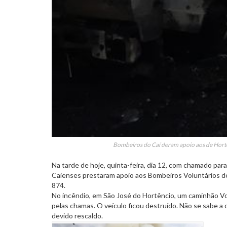
Bombeiros do Caí deram apoio aos de Hortê
Na tarde de hoje, quinta-feira, dia 12, com chamado par
Caienses prestaram apoio aos Bombeiros Voluntários de
874.
No incêndio, em São José do Hortêncio, um caminhão V
pelas chamas. O veículo ficou destruído. Não se sabe a
devido rescaldo.