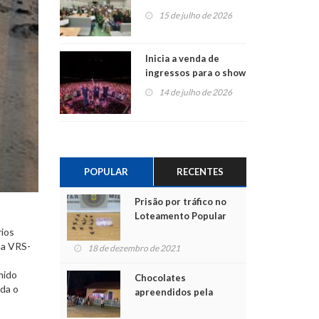
projetos em
15 de julho de 2026
Montenegro
Inicia a venda de
ingressos para o show
do Jota Quest nos 45
14 de julho de 2026
anos da Sicredi Ouro
Branco RS/MG
POPULAR
RECENTES
Prisão por tráfico no
Loteamento Popular
rios
na VRS-
18 de dezembro de 2021
mido
Chocolates
ida o
apreendidos pela
Polícia são entregues