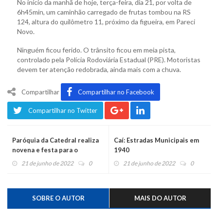
No início da manhã de hoje, terça-feira, dia 21, por volta de
6h45min, um caminhão carregado de frutas tombou na RS
124, altura do quilômetro 11, próximo da figueira, em Pareci
Novo.
Ninguém ficou ferido. O trânsito ficou em meia pista,
controlado pela Polícia Rodoviária Estadual (PRE). Motoristas
devem ter atenção redobrada, ainda mais com a chuva.
Compartilhar
Compartilhar no Facebook
Compartilhar no Twitter
Paróquia da Catedral realiza
Caí: Estradas Municipais em
novena e festa para o
1940
padroeiro
21 de junho de 2022
0
21 de junho de 2022
0
SOBRE O AUTOR
MAIS DO AUTOR