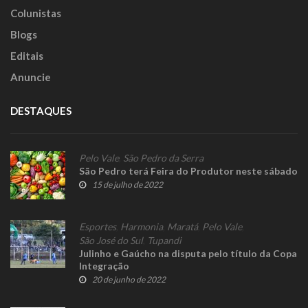
Colunistas
Blogs
Editais
Anuncie
DESTAQUES
Pelo Vale
,
São Pedro da Serra
São Pedro terá Feira do Produtor neste sábado
15 de julho de 2022
Esportes
,
Harmonia
,
Maratá
,
Pelo Vale
,
São José do Sul
,
Tupandi
Julinho e Gaúcho na disputa pelo título da Copa
Integração
20 de junho de 2022