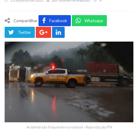
21 de junho de 2022
por
Guilherme Baptista
0
Compartilhar
Facebook
Whatsapp
Twitter
Acidente são frequentes na rodovia - Reprodução/FN