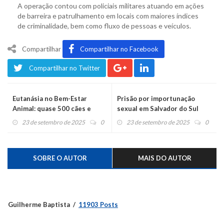
A operação contou com policiais militares atuando em ações
de barreira e patrulhamento em locais com maiores índices
de criminalidade, bem como fluxo de pessoas e veículos.
Compartilhar
Compartilhar no Facebook
Compartilhar no Twitter
Eutanásia no Bem-Estar
Prisão por importunação
Animal: quase 500 cães e
sexual em Salvador do Sul
gatos mortos em Canoas
23 de setembro de 2025
0
23 de setembro de 2025
0
SOBRE O AUTOR
MAIS DO AUTOR
Guilherme Baptista
11903 Posts