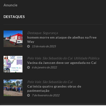
Anuncie
DESTAQUES
Destaque
,
Segurança
homem morre em ataque de abelhas na Free
Way
13 de maio de 2025
Pelo Vale
,
São Sebastião do Caí
,
Utilidade Pública
Vacina da Janssen deve ser agendada no Caí
6 de janeiro de 2022
Pelo Vale
,
São Sebastião do Caí
Caí inicia quatro grandes obras de
pavimentação
7 de fevereiro de 2022