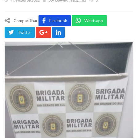
7 de maio de 2022
por
Guilherme Baptista
0
Compartilhar
Facebook
Whatsapp
Twitter