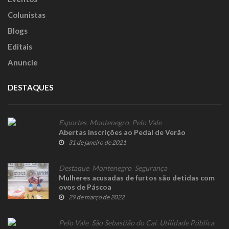
Colunistas
Blogs
Editais
Anuncie
DESTAQUES
Esportes
,
Montenegro
,
Pelo Vale
Abertas inscrições ao Pedal de Verão
31 de janeiro de 2021
Destaque
,
Montenegro
,
Segurança
Mulheres acusadas de furtos são detidas com
ovos de Páscoa
29 de março de 2022
Pelo Vale
,
São Sebastião do Caí
,
Utilidade Pública