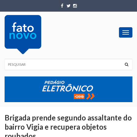
Toggl
navig
Brigada prende segundo assaltante do
bairro Vigia e recupera objetos
roubados