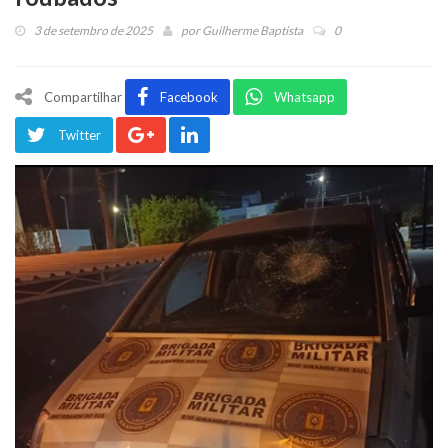
3 de setembro de 2025
por
Guilherme Baptista
0
Compartilhar
Facebook
Whatsapp
Twitter