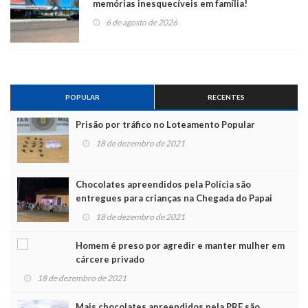
memórias inesquecíveis em família!
6 de agosto de 2026
POPULAR
RECENTES
Prisão por tráfico no Loteamento Popular
18 de dezembro de 2021
Chocolates apreendidos pela Polícia são
entregues para crianças na Chegada do Papai
Noel
18 de dezembro de 2021
Homem é preso por agredir e manter mulher em
cárcere privado
18 de dezembro de 2021
Mais chocolates apreendidos pela PRF são