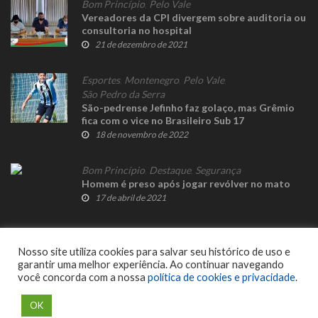
Bom Princípio
,
Pelo Vale
Vereadores da CPI divergem sobre auditoria ou
consultoria no hospital
21 de dezembro de 2021
Esportes
,
Montenegro
,
Pelo Vale
,
São Pedro da Serra
São-pedrense Jefinho faz golaço, mas Grêmio
fica com o vice no Brasileiro Sub 17
18 de novembro de 2022
Bom Princípio
,
Destaque
,
Segurança
Homem é preso após jogar revólver no mato
17 de abril de 2021
Nosso site utiliza cookies para salvar seu histórico de uso e
garantir uma melhor experiência. Ao continuar navegando
você concorda com a nossa
política de cookies e privacidade
.
© 2023 Fato Novo - Todos os direitos reservados. Desenvolvido por
Delalibera
.
OK