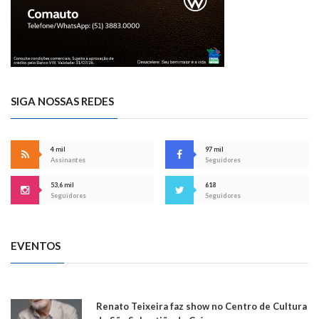
SIGA NOSSAS REDES
4 mil
97 mil
Assinantes
Seguidores
53,6 mil
618
Seguidores
Seguidores
EVENTOS
Renato Teixeira faz show no Centro de Cultura