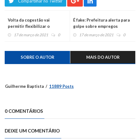
Compartilhar no Twitter
Volta da cogestão vai
É fake: Prefeitura alerta para
permitir flexibilizar o
golpe sobre empregos
comércio para a bandeira
17 de março de 2021
0
17 de março de 2021
0
vermelha
SOBRE O AUTOR
MAIS DO AUTOR
Guilherme Baptista
11889 Posts
0 COMENTÁRIOS
DEIXE UM COMENTÁRIO