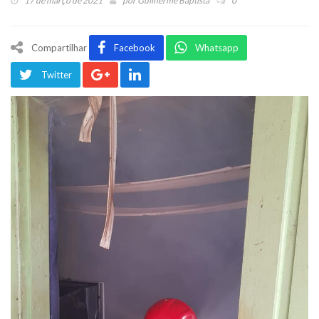
17 de março de 2021
por
Guilherme Baptista
0
Compartilhar
Facebook
Whatsapp
Twitter