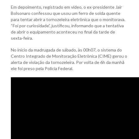
Em depoimento, registrado em vídeo, o ex-presidente Jair
Bolsonaro confessou que usou um ferro de solda quente
para tentar abrir a tornozeleira eletrônica que o monitorava.
“Foi por curiosidade”, justificou, informando que a tentativa
de abrir o equipamento aconteceu no final da tarde de
sexta-feira.
No início da madrugada de sábado, às 00h07, o sistema do
Centro Integrado de Monitoração Eletrônica (CIME) gerou o
alerta de violação da tornozeleira. Por volta de 6h da manhã
ele foi preso pela Polícia Federal.