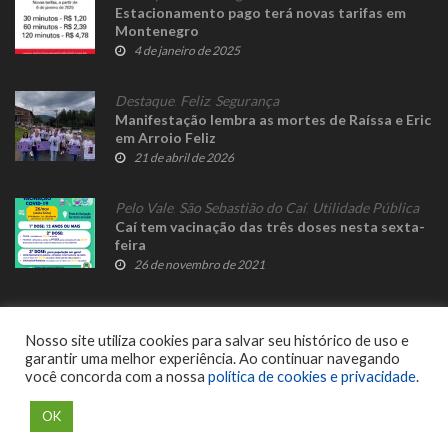
Estacionamento pago terá novas tarifas em
Montenegro
4 de janeiro de 2025
Destaque
,
Feliz
,
Segurança
Manifestação lembra as mortes de Raíssa e Eric
em Arroio Feliz
21 de abril de 2026
Pelo Vale
,
São Sebastião do Caí
,
Utilidade Pública
Caí tem vacinação das três doses nesta sexta-
feira
26 de novembro de 2021
Nosso site utiliza cookies para salvar seu histórico de uso e
garantir uma melhor experiência. Ao continuar navegando
você concorda com a nossa
política de cookies e privacidade
.
© 2023 Fato Novo - Todos os direitos reservados. Desenvolvido por
Delalibera
.
OK