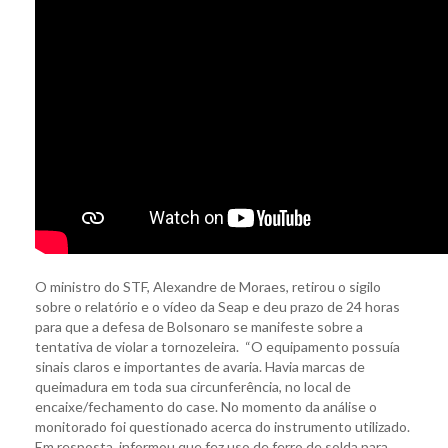
O ministro do STF, Alexandre de Moraes, retirou o sigilo
sobre o relatório e o vídeo da Seap e deu prazo de 24 horas
para que a defesa de Bolsonaro se manifeste sobre a
tentativa de violar a tornozeleira. “O equipamento possuía
sinais claros e importantes de avaria. Havia marcas de
queimadura em toda sua circunferência, no local de
encaixe/fechamento do case. No momento da análise o
monitorado foi questionado acerca do instrumento utilizado.
Em resposta, informou que fez uso de ferro de solda para