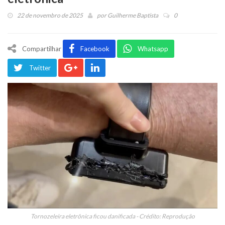
22 de novembro de 2025
por
Guilherme Baptista
0
Compartilhar
Facebook
Whatsapp
Twitter
Tornozeleira eletrônica ficou danificada - Crédito: Reprodução