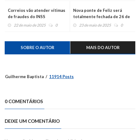
Correios vão atender vítimas
Nova ponte de Feliz será
de fraudes do INSS
totalmente fechada de 26 de
maio a 8 de junho para
22 de maio de 2025
0
23 de maio de 2025
0
pavimentação
SOBRE O AUTOR
MAIS DO AUTOR
Guilherme Baptista
11914 Posts
0 COMENTÁRIOS
DEIXE UM COMENTÁRIO