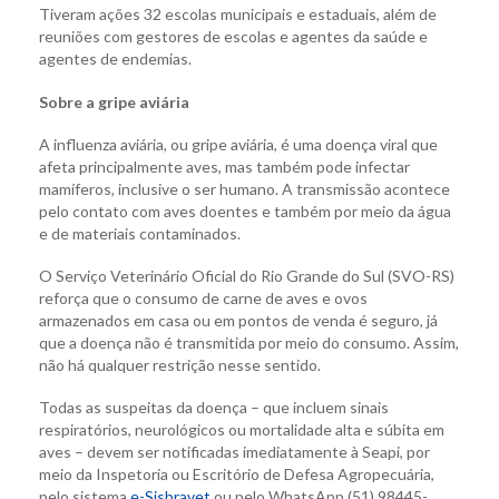
Tiveram ações 32 escolas municipais e estaduais, além de
reuniões com gestores de escolas e agentes da saúde e
agentes de endemias.
Sobre a gripe aviária
A influenza aviária, ou gripe aviária, é uma doença viral que
afeta principalmente aves, mas também pode infectar
mamíferos, inclusive o ser humano. A transmissão acontece
pelo contato com aves doentes e também por meio da água
e de materiais contaminados.
O Serviço Veterinário Oficial do Rio Grande do Sul (SVO-RS)
reforça que o consumo de carne de aves e ovos
armazenados em casa ou em pontos de venda é seguro, já
que a doença não é transmitida por meio do consumo. Assim,
não há qualquer restrição nesse sentido.
Todas as suspeitas da doença – que incluem sinais
respiratórios, neurológicos ou mortalidade alta e súbita em
aves – devem ser notificadas imediatamente à Seapi, por
meio da Inspetoria ou Escritório de Defesa Agropecuária,
pelo sistema
e-Sisbravet
ou pelo WhatsApp (51) 98445-