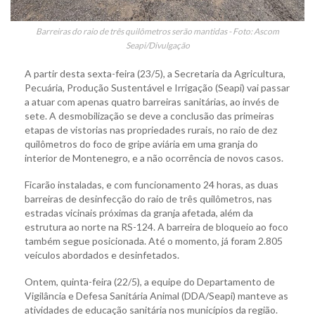
Barreiras do raio de três quilômetros serão mantidas - Foto: Ascom
Seapi/Divulgação
A partir desta sexta-feira (23/5), a Secretaria da Agricultura,
Pecuária, Produção Sustentável e Irrigação (Seapi) vai passar
a atuar com apenas quatro barreiras sanitárias, ao invés de
sete. A desmobilização se deve a conclusão das primeiras
etapas de vistorias nas propriedades rurais, no raio de dez
quilômetros do foco de gripe aviária em uma granja do
interior de Montenegro, e a não ocorrência de novos casos.
Ficarão instaladas, e com funcionamento 24 horas, as duas
barreiras de desinfecção do raio de três quilômetros, nas
estradas vicinais próximas da granja afetada, além da
estrutura ao norte na RS-124. A barreira de bloqueio ao foco
também segue posicionada. Até o momento, já foram 2.805
veículos abordados e desinfetados.
Ontem, quinta-feira (22/5), a equipe do Departamento de
Vigilância e Defesa Sanitária Animal (DDA/Seapi) manteve as
atividades de educação sanitária nos municípios da região.