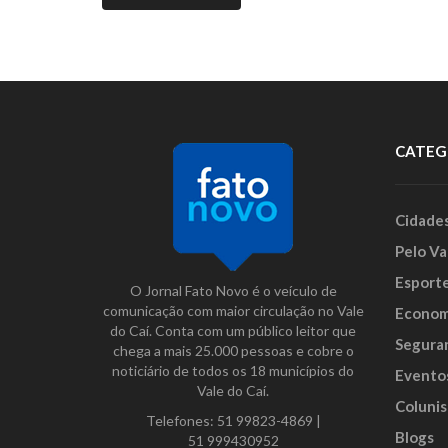
CATEG
Cidade
Pelo Va
Esport
O Jornal Fato Novo é o veículo de
comunicação com maior circulação no Vale
Econom
do Caí. Conta com um público leitor que
Segura
chega a mais 25.000 pessoas e cobre o
noticiário de todos os 18 municípios do
Evento
Vale do Caí.
Colunis
Telefones:
51 99823-4869
|
Blogs
51 999430952