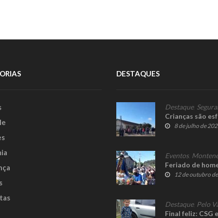
ORIAS
DESTAQUES
s
Destaque
,
Segura
Crianças são es
le
8 de julho de 20
es
ia
Eventos
,
Montene
Feriado de hom
nça
12 de outubro d
s
tas
Destaque
,
Pelo V
Final feliz: CSG