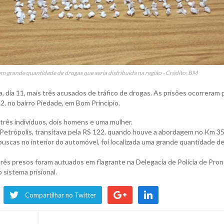
 grande quantidade de drogas que seria distribuída na região - Crédito: BM
a, dia 11, mais três acusados de tráfico de drogas. As prisões ocorreram 
2, no bairro Piedade, em Bom Princípio.
e três indivíduos, dois homens e uma mulher.
 Petrópolis, transitava pela RS 122, quando houve a abordagem no Km 35
buscas no interior do automóvel, foi localizada uma grande quantidade d
 três presos foram autuados em flagrante na Delegacia de Polícia de Pro
sistema prisional.
Compartilhar no Twitter