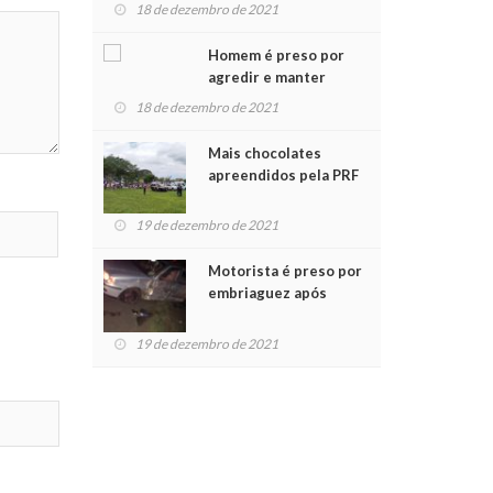
para crianças na
18 de dezembro de 2021
Chegada do Papai Noel
Homem é preso por
agredir e manter
mulher em cárcere
18 de dezembro de 2021
privado
Mais chocolates
apreendidos pela PRF
são entregues a
crianças no Natal
19 de dezembro de 2021
Solidário
Motorista é preso por
embriaguez após
acidente com dois
feridos
19 de dezembro de 2021