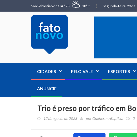
São Sebastião do Caí / RS
18°C
Segunda-feira, 20 de 
CIDADES
PELO VALE
ESPORTES
ANUNCIE
Trio é preso por tráfico em B
12 de agosto de 2023
por
Guilherme Baptista
0