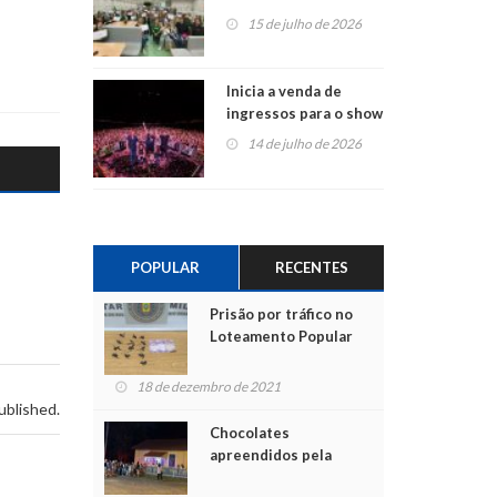
projetos em
15 de julho de 2026
Montenegro
Inicia a venda de
ingressos para o show
do Jota Quest nos 45
14 de julho de 2026
anos da Sicredi Ouro
Branco RS/MG
POPULAR
RECENTES
Prisão por tráfico no
Loteamento Popular
18 de dezembro de 2021
ublished.
Chocolates
apreendidos pela
Polícia são entregues