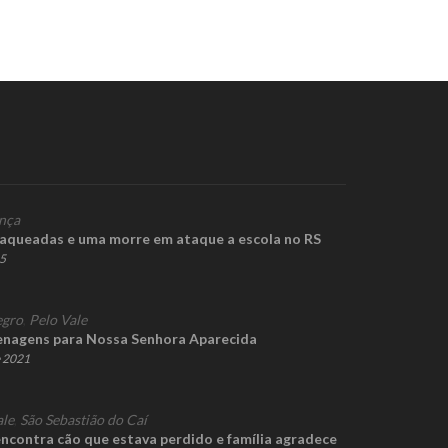
nça
faqueadas e uma morre em ataque a escola no RS
25
gro
,
Pelo Vale
enagens para Nossa Senhora Aparecida
e 2021
ale
,
São Sebastião do Caí
 encontra cão que estava perdido e família agradece