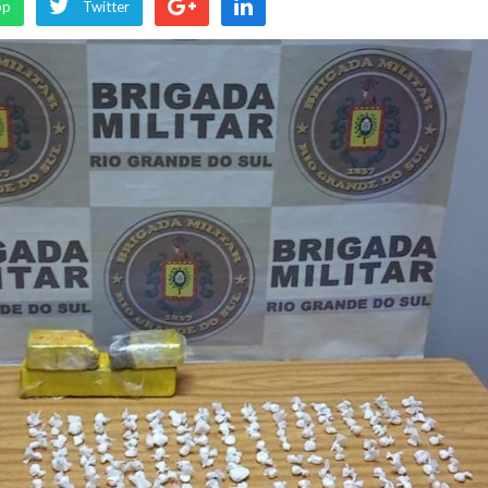
pp
Twitter