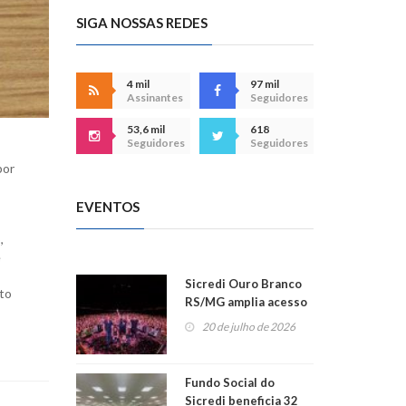
SIGA NOSSAS REDES
4 mil
97 mil
Assinantes
Seguidores
53,6 mil
618
Seguidores
Seguidores
por
EVENTOS
,
e
Sicredi Ouro Branco
nto
RS/MG amplia acesso
ao show dos 45 anos
20 de julho de 2026
para mais associados
Fundo Social do
Sicredi beneficia 32