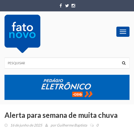
Toggl
navig
Alerta para semana de muita chuva
16 de junho de 2025
por
Guilherme Baptista
0