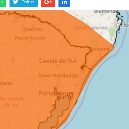
pp
Twitter