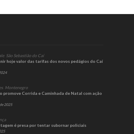
ale
,
São Sebastião do Caí
nir hoje valor das tarifas dos novos pedágios do Caí
 2024
es
,
Montenegro
o promove Corrida e Caminhada de Natal com ação
de 2025
nça
tagem é presa por tentar subornar policiais
2025