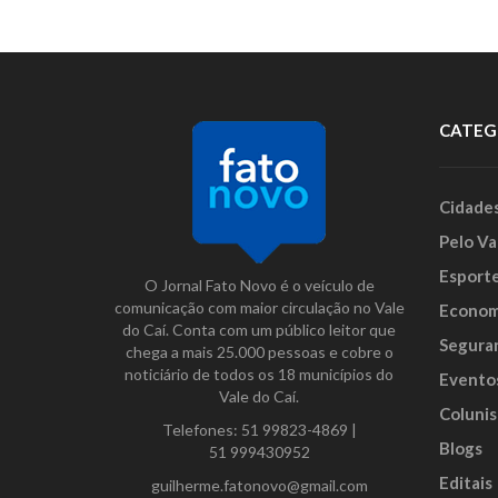
CATEG
Cidade
Pelo Va
Esport
O Jornal Fato Novo é o veículo de
comunicação com maior circulação no Vale
Econom
do Caí. Conta com um público leitor que
Segura
chega a mais 25.000 pessoas e cobre o
noticiário de todos os 18 municípios do
Evento
Vale do Caí.
Colunis
Telefones:
51 99823-4869
|
Blogs
51 999430952
Editais
guilherme.fatonovo@gmail.com