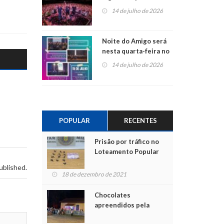
do Jota Quest nos 45
14 de julho de 2026
anos da Sicredi Ouro
Branco RS/MG
Noite do Amigo será
nesta quarta-feira no
Centro de Cultura de
14 de julho de 2026
São Sebastião do Caí
POPULAR
RECENTES
Prisão por tráfico no
Loteamento Popular
ublished.
18 de dezembro de 2021
Chocolates
apreendidos pela
Polícia são entregues