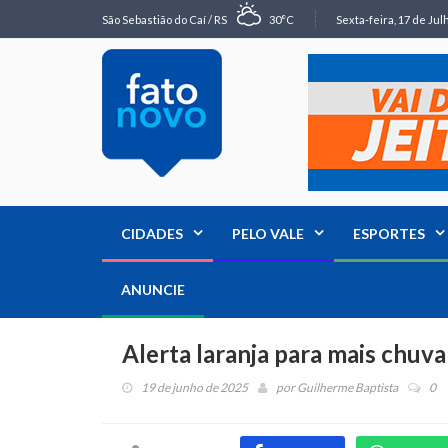
São Sebastião do Caí / RS
30°C
Sexta-feira, 17 de Jul
CIDADES
PELO VALE
ESPORTES
ANUNCIE
Alerta laranja para mais chuva
19 de junho de 2025
por
Guilherme Baptista
0