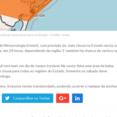
ntinuar nesta sexta-feira no Estado - Crédito: Inmet
l de Meteorologia (Inmet), com previsão de mais chuva no Estado nesta s
ros, em 24 horas, dependendo da região. E também há chance de ventos e
 terá mais um dia de tempo instável. Na sexta-feira uma área de baixa
do chuva para todas as regiões do Estado. Somente no sábado deve
omingo.
heios, inclusive tendo transbordado, podendo ocorrer o repique da enche
Compartilhar no Twitter