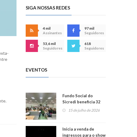
SIGA NOSSAS REDES
4 mil
97 mil
Assinantes
Seguidores
53,6 mil
618
Seguidores
Seguidores
exta-
ntre
EVENTOS
Fundo Social do
nte.
Sicredi beneficia 32
projetos em
15 de julho de 2026
Montenegro
Inicia a venda de
ingressos para o show