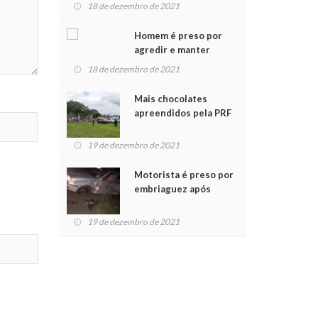
para crianças na
18 de dezembro de 2021
Chegada do Papai Noel
Homem é preso por
agredir e manter
mulher em cárcere
18 de dezembro de 2021
privado
Mais chocolates
apreendidos pela PRF
são entregues a
crianças no Natal
19 de dezembro de 2021
Solidário
Motorista é preso por
embriaguez após
acidente com dois
feridos
19 de dezembro de 2021