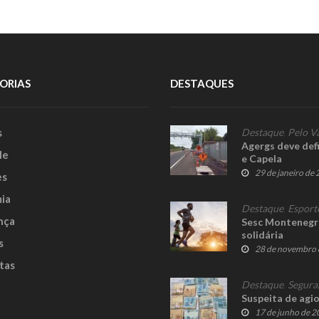
ORIAS
DESTAQUES
s
Destaque
,
Pelo V
Agergs deve defi
le
e Capela
29 de janeiro de
es
ia
Destaque
,
Esport
nça
Sesc Montenegr
solidária
s
28 de novembro 
tas
Destaque
,
Segura
Suspeita de agio
17 de junho de 