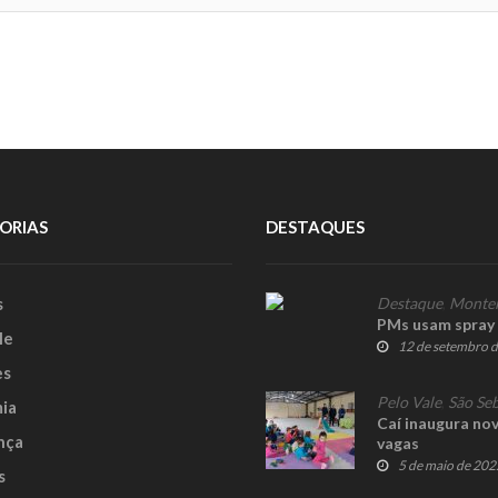
ORIAS
DESTAQUES
s
Destaque
,
Monte
PMs usam spray 
le
12 de setembro 
es
Pelo Vale
,
São Seb
ia
Caí inaugura nov
nça
vagas
5 de maio de 202
s