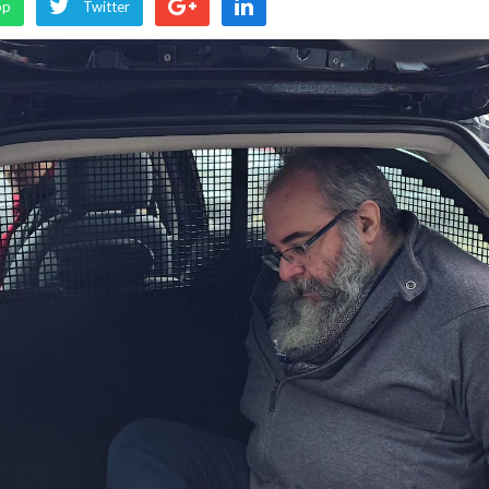
pp
Twitter