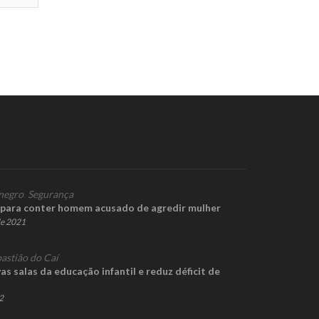
negro
,
Segurança
para conter homem acusado de agredir mulher
de 2021
astião do Caí
as salas da educação infantil e reduz déficit de
2