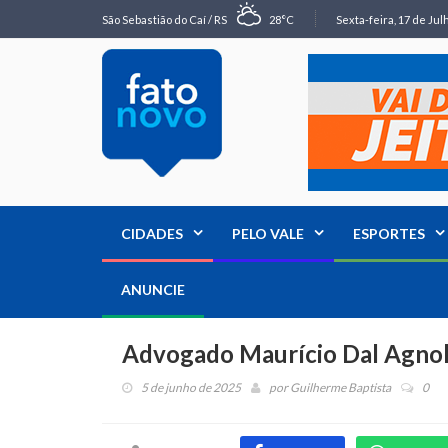
São Sebastião do Caí / RS
28°C
Sexta-feira, 17 de Jul
CIDADES
PELO VALE
ESPORTES
ANUNCIE
Advogado Maurício Dal Agnol 
5 de junho de 2025
por
Guilherme Baptista
0