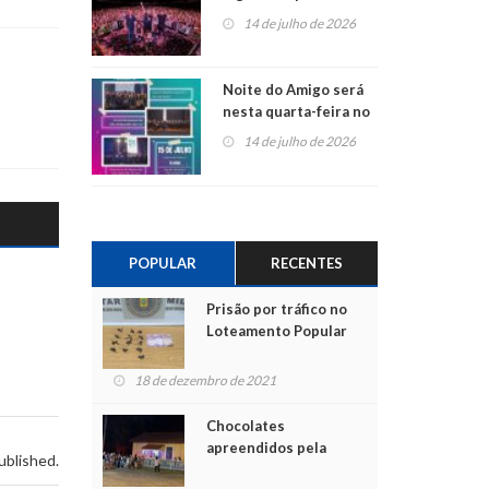
do Jota Quest nos 45
14 de julho de 2026
anos da Sicredi Ouro
Branco RS/MG
Noite do Amigo será
nesta quarta-feira no
Centro de Cultura de
14 de julho de 2026
São Sebastião do Caí
POPULAR
RECENTES
Prisão por tráfico no
Loteamento Popular
18 de dezembro de 2021
Chocolates
apreendidos pela
ublished.
Polícia são entregues