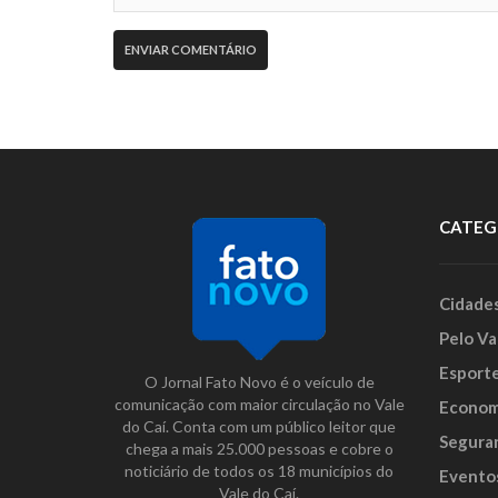
CATEG
Cidade
Pelo Va
Esport
O Jornal Fato Novo é o veículo de
comunicação com maior circulação no Vale
Econom
do Caí. Conta com um público leitor que
Segura
chega a mais 25.000 pessoas e cobre o
noticiário de todos os 18 municípios do
Evento
Vale do Caí.