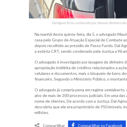
Dal Agnol ficou conhecido por desviar dinheiro de 
Na manhã desta quinta-feira, dia 5, o advogado Maurí
casa pelo Grupo de Atuação Especial de Combate ao 
depois recolhido ao presídio de Passo Fundo. Dal Ag
a extinta CRT, sendo condenado pela Justiça a 96 an
O advogado é investigado por lavagem de dinheiro de
apropriação indébita de créditos relacionados a açõe
celulares e documentos, mais o bloqueio de bens dos
financeiro. Segundo o Ministério Público, o montant
O advogado já cumpria pena em regime semiaberto, com
alvo de mais de 200 processos judiciais. Em uma das
nome de clientes. De acordo com a Justiça. Dal Agno
descobriu que ele era proprietário de 950 imóveis, i
milhões.
Compartilhar
Compartilhar no Facebook