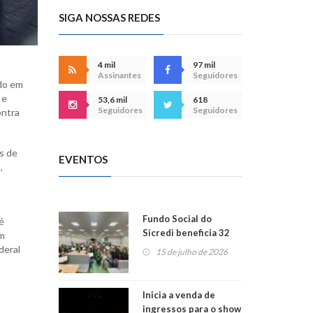
SIGA NOSSAS REDES
4 mil
97 mil
Assinantes
Seguidores
ido em
 e
53,6 mil
618
Seguidores
Seguidores
ontra
s de
EVENTOS
,
Fundo Social do
é
Sicredi beneficia 32
em
projetos em
deral
15 de julho de 2026
Montenegro
Inicia a venda de
ingressos para o show