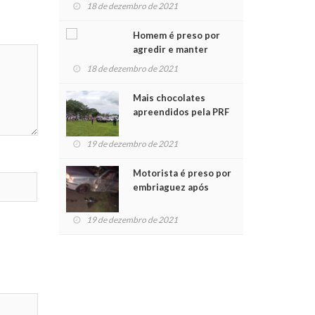
para crianças na
18 de dezembro de 2021
Chegada do Papai Noel
Homem é preso por
agredir e manter
mulher em cárcere
18 de dezembro de 2021
privado
Mais chocolates
apreendidos pela PRF
são entregues a
crianças no Natal
19 de dezembro de 2021
Solidário
Motorista é preso por
embriaguez após
acidente com dois
feridos
19 de dezembro de 2021