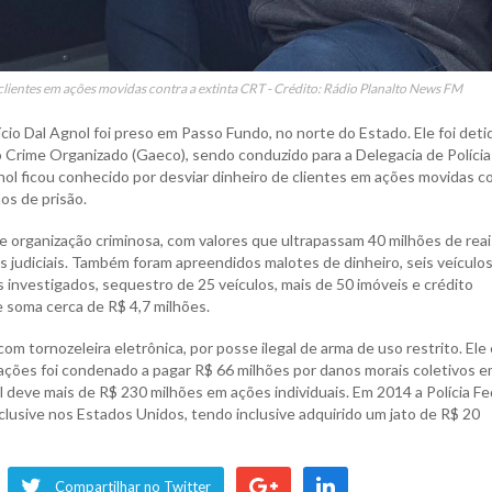
clientes em ações movidas contra a extinta CRT - Crédito: Rádio Planalto News FM
cio Dal Agnol foi preso em Passo Fundo, no norte do Estado. Ele foi det
Crime Organizado (Gaeco), sendo conduzido para a Delegacia de Polícia
nol ficou conhecido por desviar dinheiro de clientes em ações movidas c
os de prisão.
 organização criminosa, com valores que ultrapassam 40 milhões de reai
s judiciais. Também foram apreendidos malotes de dinheiro, seis veículos
 investigados, sequestro de 25 veículos, mais de 50 imóveis e crédito
e soma cerca de R$ 4,7 milhões.
 tornozeleira eletrônica, por posse ilegal de arma de uso restrito. Ele 
 ações foi condenado a pagar R$ 66 milhões por danos morais coletivos 
l deve mais de R$ 230 milhões em ações individuais. Em 2014 a Polícia Fe
nclusive nos Estados Unidos, tendo inclusive adquirido um jato de R$ 20
Compartilhar no Twitter