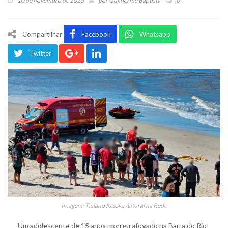
10 de novembro de 2025
por
Guilherme Baptista
0
Compartilhar
Facebook
Whatsapp
Twitter
Imagem: Ticiano Kessler/Litoral na Rede
Um adolescente de 15 anos morreu afogado na Barra do Rio