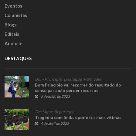
Eventos
Colunistas
Blogs
Editais
Anuncie
DESTAQUES
Bom Princípio
,
Destaque
,
Pelo Vale
Bom Princípio vai recorrer do resultado do
censo para não perder recursos
5 de julho de 2023
Destaque
,
Segurança
Tragédia com ônibus pode ter mais vítimas
4 de abril de 2025