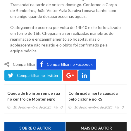
Tramandaí na tarde de ontem, domingo. Conforme o Corpo
de Bombeiros, João Victor Avila Saraiva tomava banho com
um amigo quando desapareceu nas águas.
O afogamento ocorreu por volta de 14h40 e ele foi localizado
em torno de 16h. Chegaram a ser realizadas manobras de
reanimação e encaminhamento ao hospital, mas o
adolescente não resistiu e o óbito foi confirmado pela
equipe médica.
Compartilhar
Compartilhar no Facebook
Compartilhar no Twitter
Queda de fio interrompe rua
Confirmada morte causada
no centro de Montenegro
pelo ciclone no RS
10 de novembro de 2025
0
10 de novembro de 2025
0
SOBRE O AUTOR
MAIS DO AUTOR