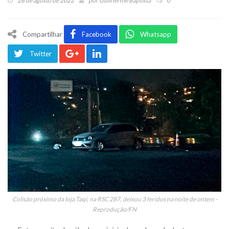
28 de agosto de 2022
por
Guilherme Baptista
0
Compartilhar
Facebook
Whatsapp
Twitter
Colisão próximo da loja Taqi, na RSC 287, deixou 3 feridos na noite de ontem -
Reprodução/FN