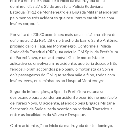
Entre a noite de sábado e o início da madrugada deste
domingo, dias 27 e 28 de agosto, a Polícia Rodoviária
Estadual (PRE) de Montenegro e a Brigada Militar atenderam
pelo menos três acidentes que resultaram em vítimas com
lesões corporais.
Por volta de 23h30 aconteceu mais uma colisão na altura do
quilômetro 2 da RSC 287, no trecho do bairro Santo Antônio,
próximo da loja Taqi, em Montenegro. Conforme a Polícia
Rodoviária Estadual (PRE), um veículo GM Spin, da Prefeitura
de Pareci Novo, e um automóvel Gol de motorista de
aplicativo se envolveram no acidente, que teria deixado três
feridos. Foram socorridos pelo Samu o motorista da Spin e
dois passageiros do Gol, que seriam mãe e filho, todos com
lesões leves, encaminhados ao Hospital Montenegro.
Segundo informações, a Spin da Prefeitura estaria se
deslocando para atender um acidente ocorrido no município
de Pareci Novo. O acidente, atendido pela Brigada Militar e
Secretaria da Saúde, teria ocorrido na rodovia Transcitrus,
entre as localidades da Várzea e Despique.
Outro acidente, já no início da madrugada deste domingo,