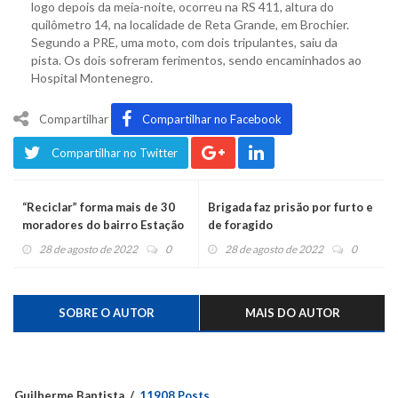
logo depois da meia-noite, ocorreu na RS 411, altura do
quilômetro 14, na localidade de Reta Grande, em Brochier.
Segundo a PRE, uma moto, com dois tripulantes, saiu da
pista. Os dois sofreram ferimentos, sendo encaminhados ao
Hospital Montenegro.
Compartilhar
Compartilhar no Facebook
Compartilhar no Twitter
“Reciclar” forma mais de 30
Brigada faz prisão por furto e
moradores do bairro Estação
de foragido
e entrega 11 carrinhos
28 de agosto de 2022
0
28 de agosto de 2022
0
SOBRE O AUTOR
MAIS DO AUTOR
Guilherme Baptista
11908 Posts