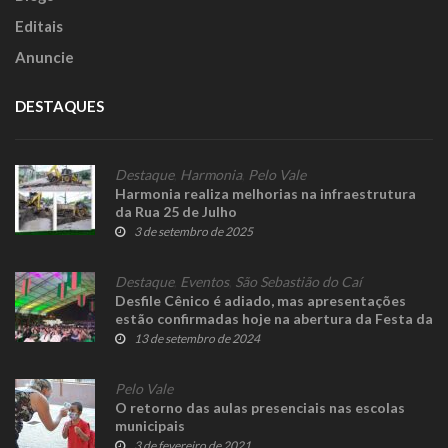
Editais
Anuncie
DESTAQUES
Destaque
,
Harmonia
,
Pelo Vale
Harmonia realiza melhorias na infraestrutura
da Rua 25 de Julho
3 de setembro de 2025
Destaque
,
Eventos
,
São Sebastião do Caí
Desfile Cênico é adiado, mas apresentações
estão confirmadas hoje na abertura da Festa da
Bergamota
13 de setembro de 2024
Pelo Vale
O retorno das aulas presenciais nas escolas
municipais
3 de fevereiro de 2021