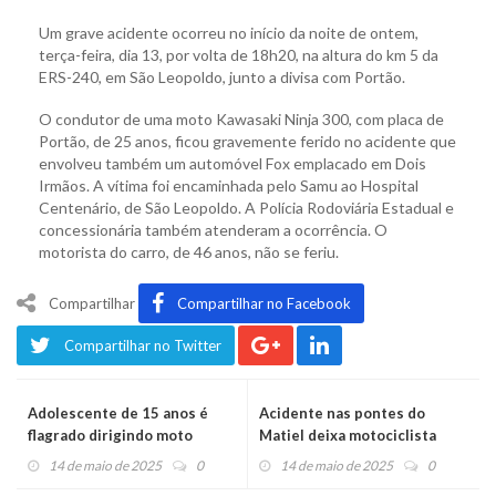
Um grave acidente ocorreu no início da noite de ontem,
terça-feira, dia 13, por volta de 18h20, na altura do km 5 da
ERS-240, em São Leopoldo, junto a divisa com Portão.
O condutor de uma moto Kawasaki Ninja 300, com placa de
Portão, de 25 anos, ficou gravemente ferido no acidente que
envolveu também um automóvel Fox emplacado em Dois
Irmãos. A vítima foi encaminhada pelo Samu ao Hospital
Centenário, de São Leopoldo. A Polícia Rodoviária Estadual e
concessionária também atenderam a ocorrência. O
motorista do carro, de 46 anos, não se feriu.
Compartilhar
Compartilhar no Facebook
Compartilhar no Twitter
Adolescente de 15 anos é
Acidente nas pontes do
flagrado dirigindo moto
Matiel deixa motociclista
furtada
ferida
14 de maio de 2025
0
14 de maio de 2025
0