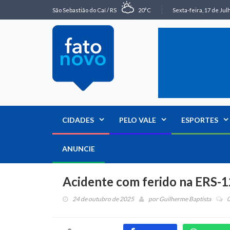
São Sebastião do Caí / RS
20°C
Sexta-feira, 17 de Jul
CIDADES
PELO VALE
ESPORTES
ANUNCIE
Acidente com ferido na ERS-
24 de outubro de 2025
por
Guilherme Baptista