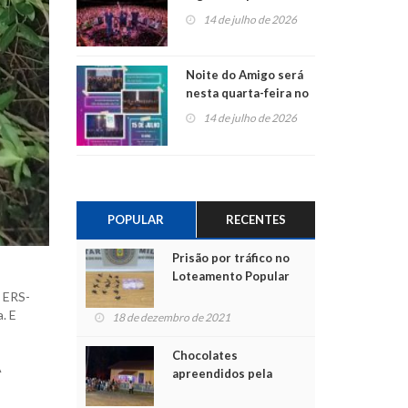
do Jota Quest nos 45
14 de julho de 2026
anos da Sicredi Ouro
Branco RS/MG
Noite do Amigo será
nesta quarta-feira no
Centro de Cultura de
14 de julho de 2026
São Sebastião do Caí
POPULAR
RECENTES
Prisão por tráfico no
Loteamento Popular
a ERS-
. E
18 de dezembro de 2021
Chocolates
A
apreendidos pela
Polícia são entregues