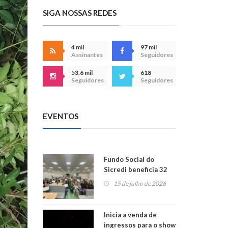
SIGA NOSSAS REDES
4 mil
97 mil
Assinantes
Seguidores
53,6 mil
618
Seguidores
Seguidores
EVENTOS
Fundo Social do
Sicredi beneficia 32
projetos em
15 de julho de 2026
Montenegro
Inicia a venda de
ingressos para o show