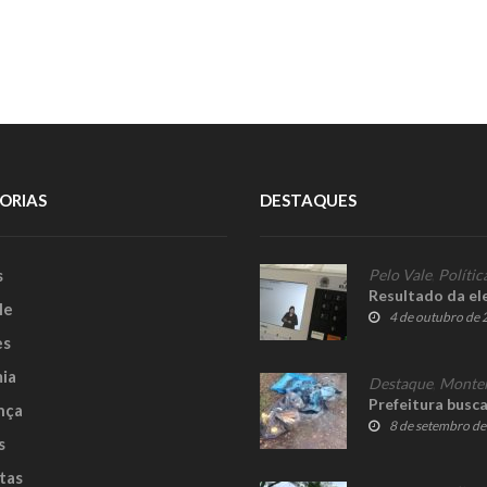
ORIAS
DESTAQUES
s
Pelo Vale
,
Polític
Resultado da el
le
4 de outubro de
es
ia
Destaque
,
Monte
Prefeitura busc
nça
8 de setembro d
s
tas