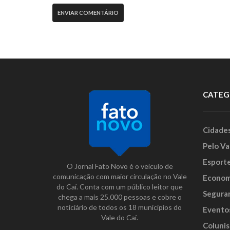
CATEG
Cidade
Pelo Va
Esport
O Jornal Fato Novo é o veículo de
comunicação com maior circulação no Vale
Econom
do Caí. Conta com um público leitor que
Segura
chega a mais 25.000 pessoas e cobre o
noticiário de todos os 18 municípios do
Evento
Vale do Caí.
Colunis