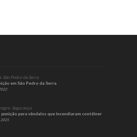
a
,
São Pedro da Serra
eição em São Pedro da Serra
 2022
negro
,
Segurança
a punição para vândalos que incendiaram contêiner
e 2025