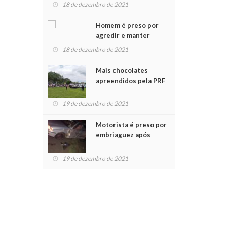
para crianças na
18 de dezembro de 2021
Chegada do Papai Noel
Homem é preso por
agredir e manter
mulher em cárcere
18 de dezembro de 2021
privado
Mais chocolates
apreendidos pela PRF
são entregues a
crianças no Natal
19 de dezembro de 2021
Solidário
Motorista é preso por
embriaguez após
acidente com dois
feridos
19 de dezembro de 2021