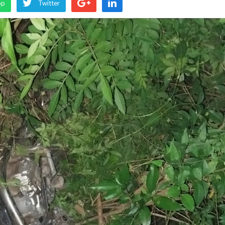
pp
Twitter