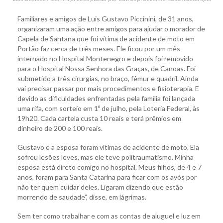
Familiares e amigos de Luis Gustavo Piccinini, de 31 anos,
organizaram uma ação entre amigos para ajudar o morador de
Capela de Santana que foi vítima de acidente de moto em
Portão faz cerca de três meses. Ele ficou por um mês
internado no Hospital Montenegro e depois foi removido
para o Hospital Nossa Senhora das Graças, de Canoas. Foi
submetido a três cirurgias, no braço, fêmur e quadril. Ainda
vai precisar passar por mais procedimentos e fisioterapia. E
devido as dificuldades enfrentadas pela família foi lançada
uma rifa, com sorteio em 1º de julho, pela Loteria Federal, às
19h20. Cada cartela custa 10 reais e terá prêmios em
dinheiro de 200 e 100 reais.
Gustavo e a esposa foram vítimas de acidente de moto. Ela
sofreu lesões leves, mas ele teve politraumatismo. Minha
esposa está direto comigo no hospital. Meus filhos, de 4 e 7
anos, foram para Santa Catarina para ficar com os avós por
não ter quem cuidar deles. Ligaram dizendo que estão
morrendo de saudade”, disse, em lágrimas.
Sem ter como trabalhar e com as contas de aluguel e luz em