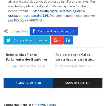
atraso, o casal depende da ajuda de familiares e amigos. Por
isso foi lançada a rifa digital – “Vamos ajudar o Gustavo
nessa batalha” –
https://rifa.digital/s/vamos-ajudar-o-
gustavo-nessa-batalha134
. Doações também pode ocorrer
por PIX 51 997480040.
Compartilhar
Compartilhar no Facebook
Compartilhar no Twitter
Reinstalada a Frente
Dupla é presa no Caí ao
Parlamentar dos Bombeiros
buscar drogas para traficar
Voluntários
em Feliz
25 de junho de 2023
0
25 de junho de 2023
0
SOBRE O AUTOR
MAIS DO AUTOR
Guilherme Baptista
11902 Posts