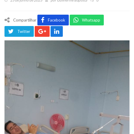
25 de junho de 2023
por
Guilherme Baptista
0
Compartilhar
Facebook
Whatsapp
Twitter