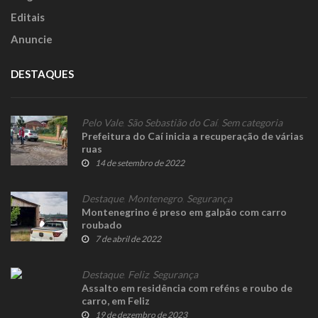
Editais
Anuncie
DESTAQUES
Pelo Vale
,
São Sebastião do Caí
,
Sem categoria
Prefeitura do Caí inicia a recuperação de várias
ruas
14 de setembro de 2022
Destaque
,
Montenegro
,
Segurança
Montenegrino é preso em galpão com carro
roubado
7 de abril de 2022
Destaque
,
Feliz
,
Segurança
Assalto em residência com reféns e roubo de
carro, em Feliz
19 de dezembro de 2023