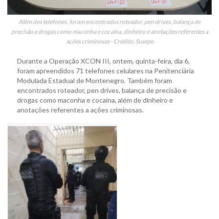
Além dos telefones, foram encontrados roteador, pen drives, balança de
precisão e drogas como maconha e cocaína, dinheiro e anotações referentes a
ações criminosas - Crédito: Susepe
Durante a Operação XCON III, ontem, quinta-feira, dia 6,
foram apreendidos 71 telefones celulares na Penitenciária
Modulada Estadual de Montenegro. Também foram
encontrados roteador, pen drives, balança de precisão e
drogas como maconha e cocaína, além de dinheiro e
anotações referentes a ações criminosas.