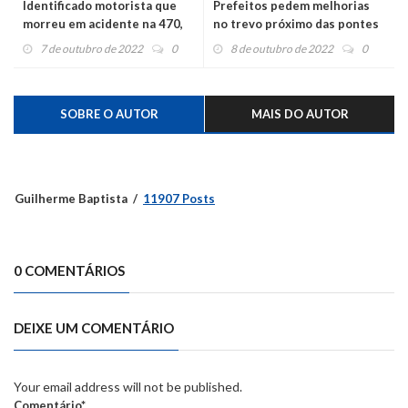
Identificado motorista que
Prefeitos pedem melhorias
morreu em acidente na 470,
no trevo próximo das pontes
no interior de Barão
do Matiel
7 de outubro de 2022
0
8 de outubro de 2022
0
SOBRE O AUTOR
MAIS DO AUTOR
Guilherme Baptista
11907 Posts
0 COMENTÁRIOS
DEIXE UM COMENTÁRIO
Your email address will not be published.
Comentário*