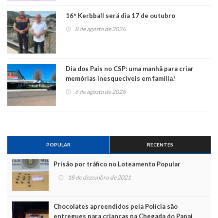
16° Kerbball será dia 17 de outubro
8 de agosto de 2026
Dia dos Pais no CSP: uma manhã para criar
memórias inesquecíveis em família!
6 de agosto de 2026
POPULAR
RECENTES
Prisão por tráfico no Loteamento Popular
18 de dezembro de 2021
Chocolates apreendidos pela Polícia são
entregues para crianças na Chegada do Papai