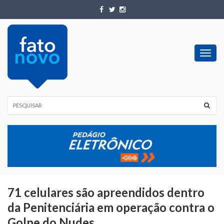
Toggl
navig
71 celulares são apreendidos dentro
da Penitenciária em operação contra o
Golpe do Nudes