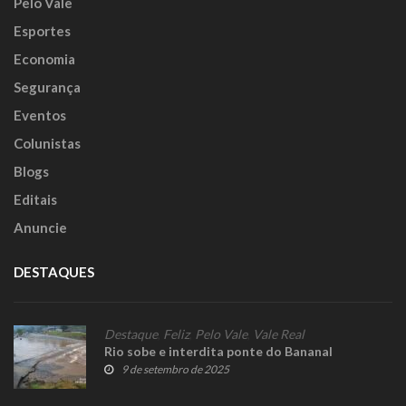
Pelo Vale
Esportes
Economia
Segurança
Eventos
Colunistas
Blogs
Editais
Anuncie
DESTAQUES
Destaque
,
Feliz
,
Pelo Vale
,
Vale Real
Rio sobe e interdita ponte do Bananal
9 de setembro de 2025