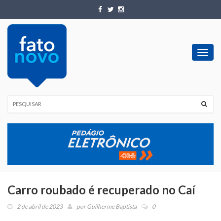
Toggl
navig
Carro roubado é recuperado no Caí
2 de abril de 2023
por
Guilherme Baptista
0