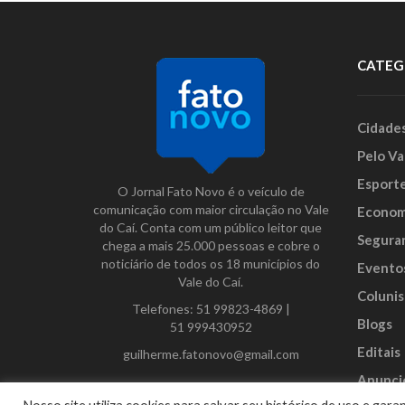
CATEG
Cidade
Pelo Va
Esport
O Jornal Fato Novo é o veículo de
comunicação com maior circulação no Vale
Econom
do Caí. Conta com um público leitor que
Segura
chega a mais 25.000 pessoas e cobre o
noticiário de todos os 18 municípios do
Evento
Vale do Caí.
Colunis
Telefones:
51 99823-4869
|
Blogs
51 999430952
Editais
guilherme.fatonovo@gmail.com
Anunci
Facebook
Instagram
Twitter