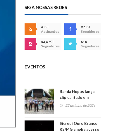
SIGA NOSSAS REDES
4 mil
97 mil
Assinantes
Seguidores
53,6 mil
618
Seguidores
Seguidores
EVENTOS
Banda Hopus lança
clip cantado em
alemão e inglês
22 de julho de 2026
Sicredi Ouro Branco
RS/MG amplia acesso