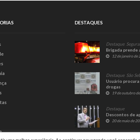
ORIAS
DESTAQUES
s
Destaque
,
Segura
Brigada prende 
le
12 de janeiro de
es
ia
Destaque
,
São Se
Usuário procura 
nça
drogas
s
19 de outubro d
tas
Destaque
Descontos de a
20 de maio de 2
e