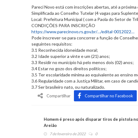
Pareci Novo está com inscrições abertas, até a próxima q
Simplificada ao Conselho Tutelar (4 vagas para Suplente
Local: Prefeitura Municipal ( com a Paola do Setor de Tr
CONDIÇÕES PARA INSCRIÇÃO
https://www.parecinovo.rs.gov.br/…/edital-0012022…
Pode inscrever-se para concorrer a função de Conselhei
seguintes requisitos:
3.1 Reconhecida idoneidade moral;
3.2 Idade superior a vinte e um (21) anos;
3.3 Residir no município há pelo menos dois (02) anos;
3.4 Estar no gozo dos direitos políticos;
3.5 Ter escolaridade mínima ao equivalente ao ensino 
3.6 Regularidade com a Justiça Militar, em caso de cand
3.7 Ser brasileiro nato, ou naturalizado.
Compartilhar
Compartilhar no Facebook
Homem é preso após disparar tiros de pistola n
Areião
7 de fevereiro de 2022
0