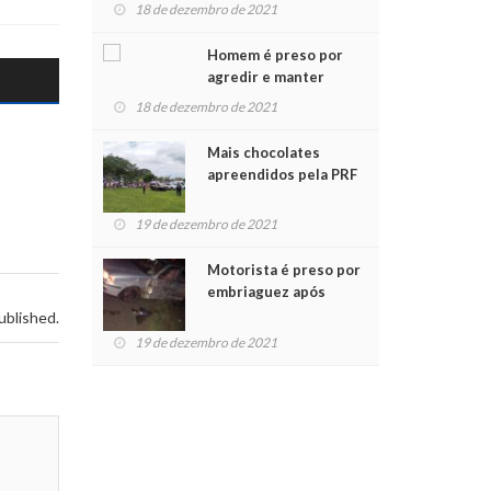
para crianças na
18 de dezembro de 2021
Chegada do Papai Noel
Homem é preso por
agredir e manter
mulher em cárcere
18 de dezembro de 2021
privado
Mais chocolates
apreendidos pela PRF
são entregues a
crianças no Natal
19 de dezembro de 2021
Solidário
Motorista é preso por
embriaguez após
acidente com dois
ublished.
feridos
19 de dezembro de 2021