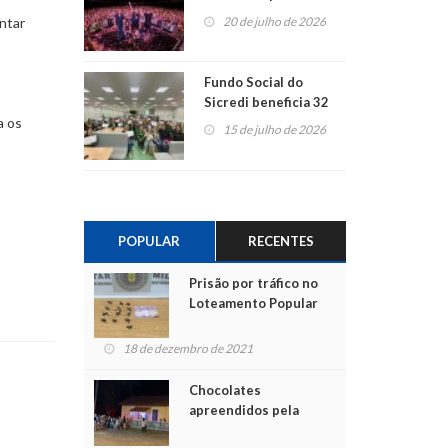
ao show dos 45 anos
entar
20 de julho de 2026
para mais associados
Fundo Social do
Sicredi beneficia 32
a os
projetos em
15 de julho de 2026
Montenegro
POPULAR
RECENTES
Prisão por tráfico no
Loteamento Popular
18 de dezembro de 2021
Chocolates
apreendidos pela
Polícia são entregues