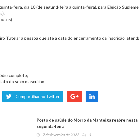
uinta-feira, dia 10 (de segund-feira à quinta-feira), para Eleição Suplem
s).
ibutos)
ro Tutelar a pessoa que até a data do encerramento da inscrição, atend
médio completo;
idato do sexo masculino;
Compartilhar no Twitter
o
Posto de saúde do Morro da Manteiga reabre nesta
segunda-feira
7 de fevereiro de 2022
0