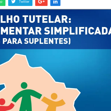
pp
Twitter