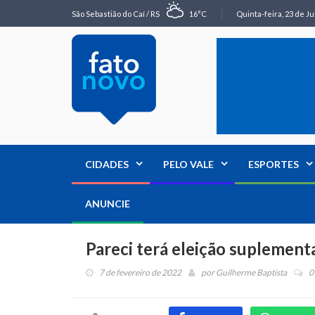
São Sebastião do Caí / RS
16°C
Quinta-feira, 23 de Ju
CIDADES
PELO VALE
ESPORTES
ANUNCIE
Pareci terá eleição suplement
7 de fevereiro de 2022
por
Guilherme Baptista
0