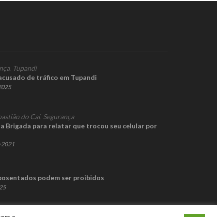
nça
,
Tupandi
acusado de tráfico em Tupandi
 2025
bastião do Caí
,
Segurança
a Brigada para relatar que trocou seu celular por
e 2021
posentados podem ser proibidos
025