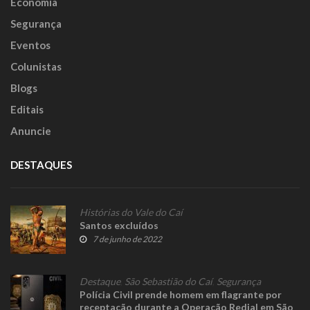
Economia
Segurança
Eventos
Colunistas
Blogs
Editais
Anuncie
DESTAQUES
Histórias do Vale do Caí
Santos excluídos
7 de junho de 2022
Destaque
,
São Sebastião do Caí
,
Segurança
Polícia Civil prende homem em flagrante por
receptação durante a Operação Redial em São