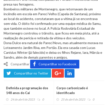
presa nas ferragens.
Bombeiros militares de Montenegro, que retornavam de um
incêndio em escola em Pareci Velho (Capela de Santana), próximo
ao local do acidente, constataram que a vítima já se encontrava
sem vida. O óbito foi confirmado por uma equipe médica do Samu,
que também esteve no local. A Polícia Rodoviária Estadual de
Montenegro controlou o trânsito, que ficou em meia pista, até a
realização de perícia e retirada da vítima e dos veículos.
Dona Dulce era natural de Pareci Novo, mas atualmente morava no
Loteamento Jardim Riva, em Portão. Ela era casada com Lucas
Canisius Winter (já falecido) e deixa os filhos Rejane, Iara, Márcia e
Sandro, além de demais parentes e amigos.
Compartilhar
Compartilhar no Facebook
Compartilhar no Twitter
Definida a programação dos
Corpo carbonizado é
148 anos do Caí
identificado
24 de abril de 2023
0
25 de abril de 2023
0