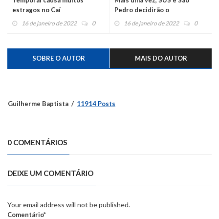
Temporal causa muitos
Mais uma vez, SUS e São
estragos no Caí
Pedro decidirão o
Integração/Liserf
16 de janeiro de 2022
0
16 de janeiro de 2022
0
SOBRE O AUTOR
MAIS DO AUTOR
Guilherme Baptista
11914 Posts
0 COMENTÁRIOS
DEIXE UM COMENTÁRIO
Your email address will not be published.
Comentário*