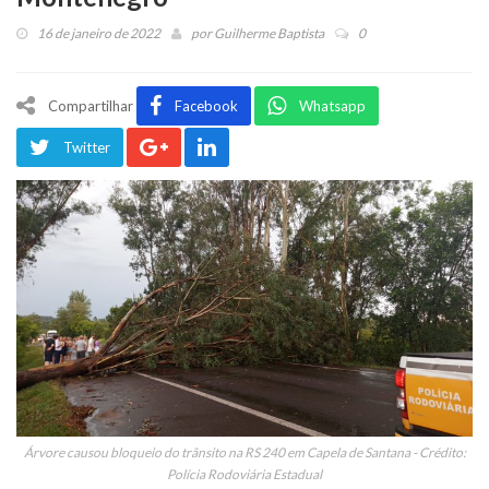
16 de janeiro de 2022
por
Guilherme Baptista
0
Compartilhar
Facebook
Whatsapp
Twitter
Árvore causou bloqueio do trânsito na RS 240 em Capela de Santana - Crédito:
Polícia Rodoviária Estadual