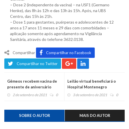
– Dose 2 (independente da vacina) – na USF1 (Germano
Henke), das 8h às 12h e das 13h às 15h. Após, na UBS
Centro, das 15h às 21h.
– Dose 1 para gestantes, puérperas e adolescentes de 12
anos a 17 anos 11 meses e 29 dias com comorbidades –
aplicação somente após agendamento na Vigilância
Sanitária, através do telefone 3632.0138.
Compartilhar
Compartilhar no Facebook
Compartilhar no Twitter
Gêmeos recebem vacina de
Leilão virtual beneficiará o
presente de aniversário
Hospital Montenegro
2 de setembro de 2021
0
3 de setembro de 2021
0
SOBRE O AUTOR
MAIS DO AUTOR