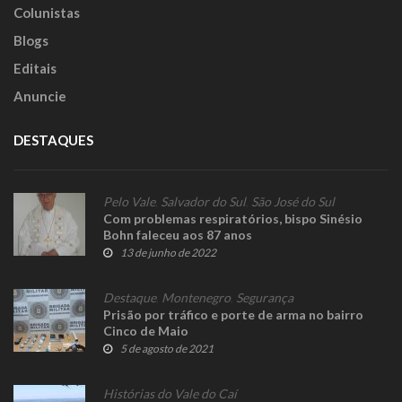
Colunistas
Blogs
Editais
Anuncie
DESTAQUES
Pelo Vale
,
Salvador do Sul
,
São José do Sul
Com problemas respiratórios, bispo Sinésio
Bohn faleceu aos 87 anos
13 de junho de 2022
Destaque
,
Montenegro
,
Segurança
Prisão por tráfico e porte de arma no bairro
Cinco de Maio
5 de agosto de 2021
Histórias do Vale do Caí