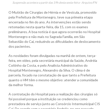
Suspensão acontece a partir das 19h desta sexta-feira - Arquivo/FN
O Mutirão de Cirurgias de Hérnia e de Vesícula, promovido
pela Prefeitura de Montenegro, teve sua primeira etapa
encerrada no fim do ano. As intervenções estão sendo
retomadas nesta quarta-feira, dia 15, com os exames
preliminares. A boa notícia é que agora ocorrerão no Hospital
Montenegro e não mais no Sagrada Família, em São
Sebastião do Caí, reduzindo as dificuldades de deslocamento
dos pacientes.
As novidades foram divulgadas na manhã de ontem, terça-
feira, em vídeo, pela secretária municipal da Saúde, Andréia
Coitinho da Costa, e pelo Analista Administrativo do
Hospital Montenegro, Alexandro da Silva. O clima é de
parceria, focado na constatação de que tanto a Prefeitura
quanto o HM têm o mesmo objetivo: atender a comunidade
da melhor forma.
A contratação do Hospital para a realização das cirurgias só
foi possível porque a instituição se credenciou como
prestadora de serviço junto ao Consórcio Intermunicipal CIS
Caí. De acordo com a secretária Andréia, no ano passado,