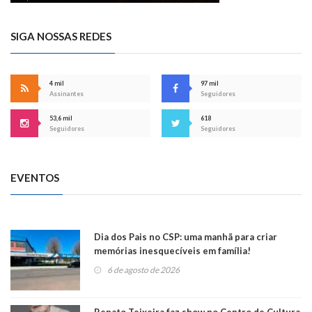
SIGA NOSSAS REDES
4 mil
97 mil
Assinantes
Seguidores
53,6 mil
618
Seguidores
Seguidores
EVENTOS
Dia dos Pais no CSP: uma manhã para criar
memórias inesquecíveis em família!
6 de agosto de 2026