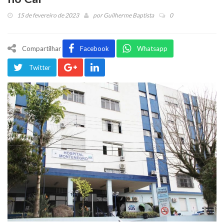
15 de fevereiro de 2023
por
Guilherme Baptista
0
Compartilhar
Facebook
Whatsapp
Twitter