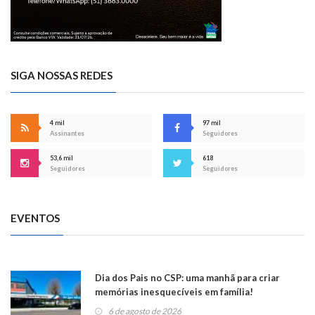
SIGA NOSSAS REDES
4 mil
97 mil
Assinantes
Seguidores
53,6 mil
618
Seguidores
Seguidores
EVENTOS
Dia dos Pais no CSP: uma manhã para criar
memórias inesquecíveis em família!
6 de agosto de 2026