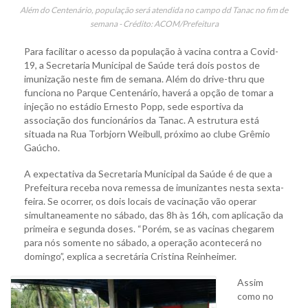
Além do Centenário, população será atendida no campo dd Tanac no fim de
semana - Crédito: ACOM/Prefeitura
Para facilitar o acesso da população à vacina contra a Covid-
19, a Secretaria Municipal de Saúde terá dois postos de
imunização neste fim de semana. Além do drive-thru que
funciona no Parque Centenário, haverá a opção de tomar a
injeção no estádio Ernesto Popp, sede esportiva da
associação dos funcionários da Tanac. A estrutura está
situada na Rua Torbjorn Weibull, próximo ao clube Grêmio
Gaúcho.
A expectativa da Secretaria Municipal da Saúde é de que a
Prefeitura receba nova remessa de imunizantes nesta sexta-
feira. Se ocorrer, os dois locais de vacinação vão operar
simultaneamente no sábado, das 8h às 16h, com aplicação da
primeira e segunda doses. “Porém, se as vacinas chegarem
para nós somente no sábado, a operação acontecerá no
domingo”, explica a secretária Cristina Reinheimer.
Assim
como no