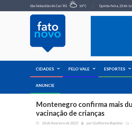
São Sebastião do Caí / RS
16°C
Quinta-feira, 23 de Ju
CIDADES
PELO VALE
ESPORTES
ANUNCIE
Montenegro confirma mais du
vacinação de crianças
18 de fevereiro de 2022
por
Guilherme Baptista