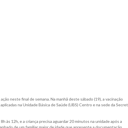
 ação neste final de semana. Na manhã deste sábado (19), a vacinação
o aplicadas na Unidade Básica de Saúde (UBS) Centro e na sede da Secret
8h às 12h, e a criança precisa aguardar 20 minutos na unidade após a
mpanhado de um familiar maior de idade que apresente a documentação