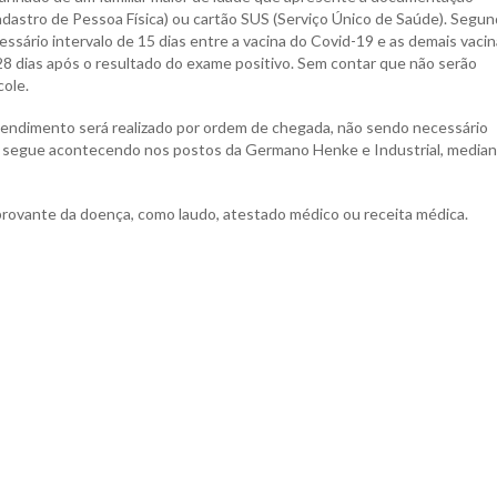
adastro de Pessoa Física) ou cartão SUS (Serviço Único de Saúde). Segun
ssário intervalo de 15 dias entre a vacina do Covid-19 e as demais vacin
28 dias após o resultado do exame positivo. Sem contar que não serão
cole.
atendimento será realizado por ordem de chegada, não sendo necessário
o segue acontecendo nos postos da Germano Henke e Industrial, media
ovante da doença, como laudo, atestado médico ou receita médica.