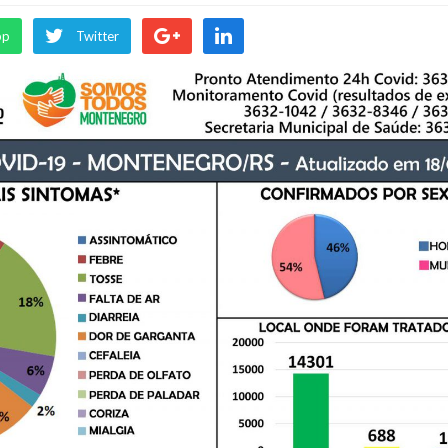
pp
Twitter