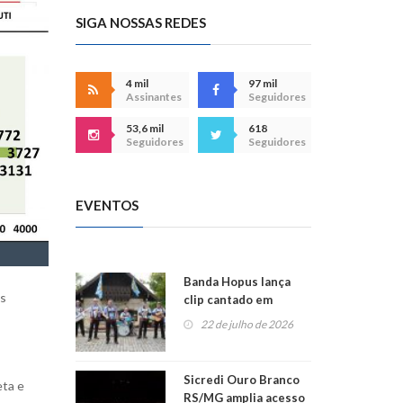
SIGA NOSSAS REDES
4 mil
97 mil
Assinantes
Seguidores
53,6 mil
618
Seguidores
Seguidores
EVENTOS
Banda Hopus lança
os
clip cantado em
alemão e inglês
22 de julho de 2026
Sicredi Ouro Branco
eta e
RS/MG amplia acesso