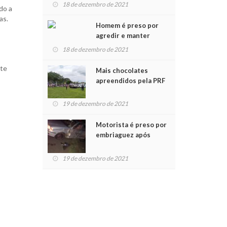
para crianças na
18 de dezembro de 2021
do a
Chegada do Papai Noel
as.
Homem é preso por
agredir e manter
mulher em cárcere
18 de dezembro de 2021
privado
nte
Mais chocolates
apreendidos pela PRF
são entregues a
crianças no Natal
19 de dezembro de 2021
Solidário
Motorista é preso por
embriaguez após
acidente com dois
feridos
19 de dezembro de 2021