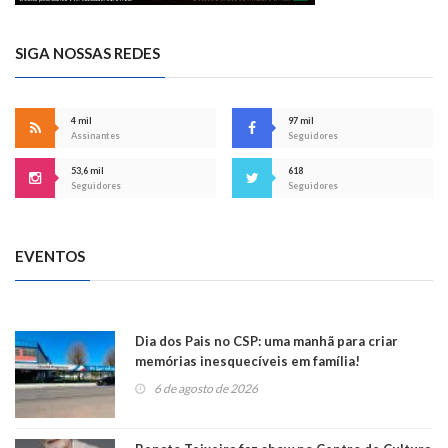
SIGA NOSSAS REDES
4 mil
97 mil
Assinantes
Seguidores
53,6 mil
618
Seguidores
Seguidores
EVENTOS
Dia dos Pais no CSP: uma manhã para criar
memórias inesquecíveis em família!
6 de agosto de 2026