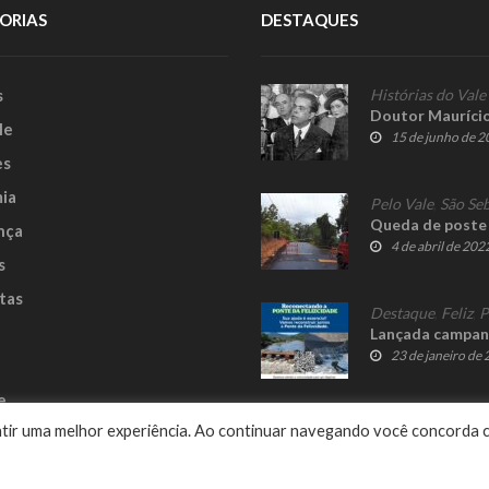
ORIAS
DESTAQUES
s
Histórias do Vale
Doutor Mauríci
le
15 de junho de 
es
ia
Pelo Vale
,
São Seb
Queda de poste 
nça
4 de abril de 202
s
tas
Destaque
,
Feliz
,
P
Lançada campanh
23 de janeiro de
e
rantir uma melhor experiência. Ao continuar navegando você concorda 