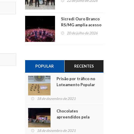
22 de julho de 2026
Sicredi Ouro Branco
RS/MG amplia acesso
ao show dos 45 anos
20 de julho de 2026
para mais associados
POPULAR
RECENTES
Prisão por tráfico no
Loteamento Popular
18 de dezembro de 2021
Chocolates
apreendidos pela
Polícia são entregues
para crianças na
18 de dezembro de 2021