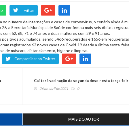
pp
Twitter
 no número de internações e casos de coronavírus, o cenário ainda é m
 26, a Secretaria Municipal de Saúde confirmou mais seis óbitos registr
 com 62, 68, 71 e 74 anos e duas mulheres com 29 e 91 anos.
 positivos acumulados, sendo 5466 recuperados e 1656 em recuperaçã
Foram registrados 62 novos casos de Covid-19 desde a última sexta-feira
o de máscara, distanciamento, higiene e limpeza.
Compartilhar no Twitter
a
Caí terá vacinação da segunda dose nesta terça-feir
26 de abril de 2021
0
MAIS DO AUTOR