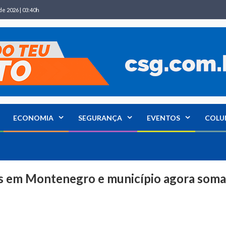
de 2026 | 03:40h
ECONOMIA
SEGURANÇA
EVENTOS
COLU
us em Montenegro e município agora soma