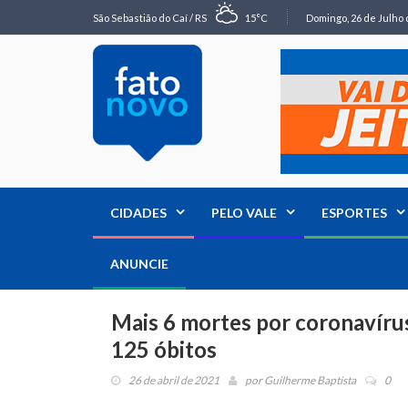
São Sebastião do Caí / RS
15°C
Domingo, 26 de Julho 
CIDADES
PELO VALE
ESPORTES
ANUNCIE
Mais 6 mortes por coronavír
125 óbitos
26 de abril de 2021
por
Guilherme Baptista
0