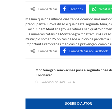
Compartilhar
Facebook
Whatsa
Mesmo que nos últimos dias tenha ocorrido uma melhora
preocupante. Prova disso é que nesta segunda-feira, dia
Covid-19 em Montenegro. As vítimas são quatro homens
Os números totais de Montenegro mostram 7247 casos
município soma 125 óbitos desde o início da pandemia. 
Importante reforçar as medidas de prevenção, como o us
Compartilhar
Compartilhar no Facebook
Montenegro sem vacinas para a segunda dose d
Coronavac
26 de abril de 2021
0
SOBRE O AUTOR