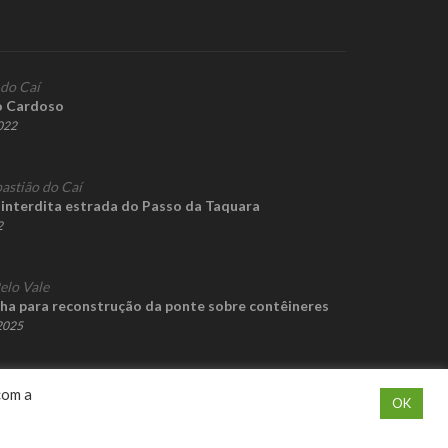
 do Caí
o Cardoso
2022
astião do Caí
interdita estrada do Passo da Taquara
2
elo Vale
a para reconstrução da ponte sobre contêineres
 2025
com a
OK