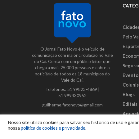
CATEG
Cidade
Pelo Va
Esport
O Jornal Fato Novo é o veículo de
comunicação com maior circulação no Vale
Econom
do Caí. Conta com um público leitor que
Segura
chega a mais 25.000 pessoas e cobre o
noticiário de todos os 18 municípios do
Evento
Vale do Caí.
Colunis
Telefones:
51 99823-4869
|
Blogs
51 999430952
Editais
guilherme.fatonovo@gmail.com
Anunci
Facebook
Instagram
Twitter
Nosso site utiliza cookies para salvar seu histórico de uso e ga
nossa
política de cookies e privacidade
.