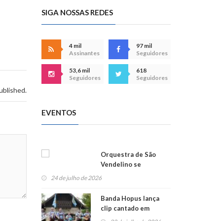
SIGA NOSSAS REDES
4 mil
97 mil
Assinantes
Seguidores
53,6 mil
618
Seguidores
Seguidores
ublished.
EVENTOS
Orquestra de São
Vendelino se
apresenta na
24 de julho de 2026
Alemanha
Banda Hopus lança
clip cantado em
alemão e inglês