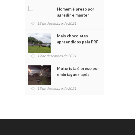
Chegada do Papai Noel
Homem é preso por
agredir e manter
mulher em cárcere
18 de dezembro de 2021
privado
Mais chocolates
apreendidos pela PRF
são entregues a
crianças no Natal
19 de dezembro de 2021
Solidário
Motorista é preso por
embriaguez após
acidente com dois
feridos
19 de dezembro de 2021