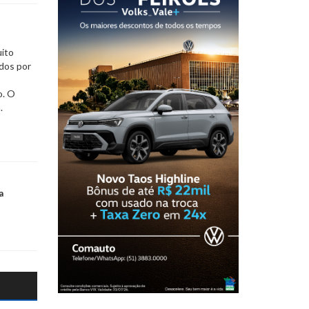
uito
ados por
o. O
.
a