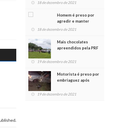
para crianças na
18 de dezembro de 2021
Chegada do Papai Noel
Homem é preso por
agredir e manter
mulher em cárcere
18 de dezembro de 2021
privado
Mais chocolates
apreendidos pela PRF
são entregues a
crianças no Natal
19 de dezembro de 2021
Solidário
Motorista é preso por
embriaguez após
acidente com dois
feridos
19 de dezembro de 2021
ublished.