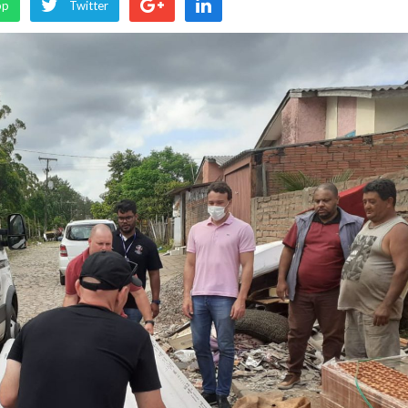
pp
Twitter