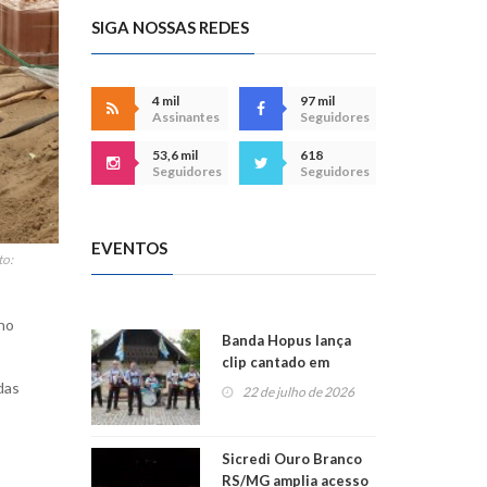
SIGA NOSSAS REDES
4 mil
97 mil
Assinantes
Seguidores
53,6 mil
618
Seguidores
Seguidores
EVENTOS
to:
 no
Banda Hopus lança
clip cantado em
alemão e inglês
das
22 de julho de 2026
Sicredi Ouro Branco
RS/MG amplia acesso