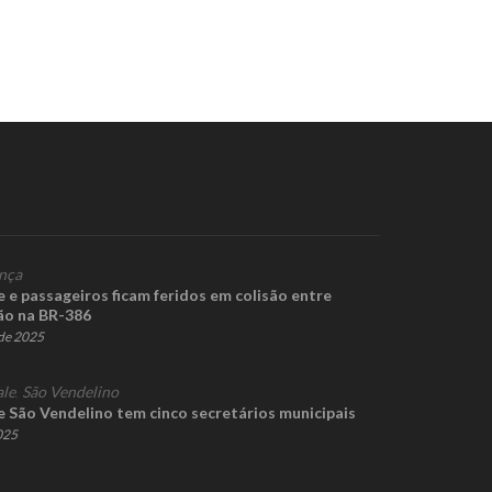
nça
 e passageiros ficam feridos em colisão entre
ão na BR-386
de 2025
ale
,
São Vendelino
 São Vendelino tem cinco secretários municipais
2025