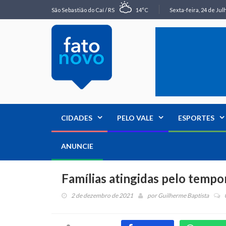
São Sebastião do Caí / RS
14°C
Sexta-feira, 24 de Jul
CIDADES
PELO VALE
ESPORTES
ANUNCIE
Famílias atingidas pelo tempo
2 de dezembro de 2021
por
Guilherme Baptista