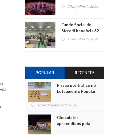
ao show dos 45 anos
20 de julho de 2026
para mais associados
Fundo Social do
Sicredi beneficia 32
projetos em
15 de julho de 2026
Montenegro
POPULAR
RECENTES
os
Prisão por tráfico no
pela
Loteamento Popular
18 de dezembro de 2021
a
Chocolates
apreendidos pela
Polícia são entregues