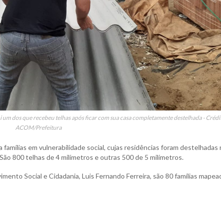
 foi um dos que recebeu telhas após ficar com sua casa completamente destelhada - Crédi
ACOM/Prefeitura
famílias em vulnerabilidade social, cujas residências foram destelhadas
 São 800 telhas de 4 milímetros e outras 500 de 5 milímetros.
mento Social e Cidadania, Luis Fernando Ferreira, são 80 famílias mapea