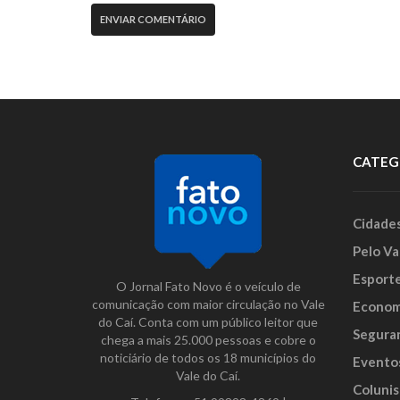
CATEG
Cidade
Pelo Va
Esport
O Jornal Fato Novo é o veículo de
comunicação com maior circulação no Vale
Econom
do Caí. Conta com um público leitor que
Segura
chega a mais 25.000 pessoas e cobre o
noticiário de todos os 18 municípios do
Evento
Vale do Caí.
Colunis