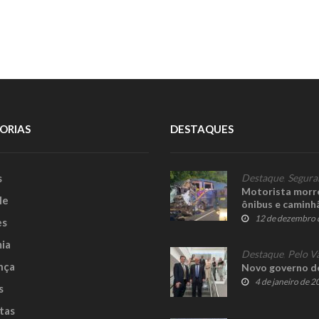
ORIAS
DESTAQUES
s
Destaque
,
Segura
Motorista morre
le
ônibus e caminh
12 de dezembro 
es
ia
Destaque
,
Pelo V
nça
Novo governo de
4 de janeiro de 
s
tas