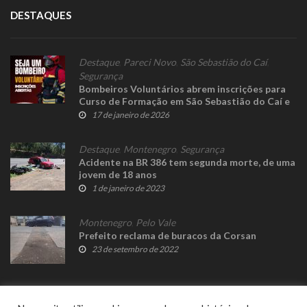
DESTAQUES
Destaque
,
Pareci Novo
,
São Sebastião do Caí
,
Segurança
Bombeiros Voluntários abrem inscrições para
Curso de Formação em São Sebastião do Caí e
Pareci Novo
17 de janeiro de 2026
Destaque
,
Montenegro
,
Segurança
Acidente na BR 386 tem segunda morte, de uma
jovem de 18 anos
1 de janeiro de 2023
Montenegro
,
Pelo Vale
Prefeito reclama de buracos da Corsan
23 de setembro de 2022