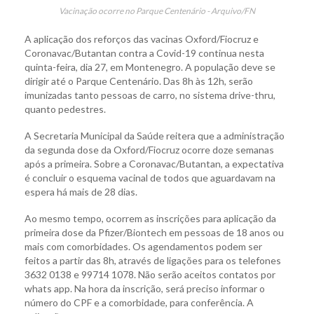
Vacinação ocorre no Parque Centenário - Arquivo/FN
A aplicação dos reforços das vacinas Oxford/Fiocruz e
Coronavac/Butantan contra a Covid-19 continua nesta
quinta-feira, dia 27, em Montenegro. A população deve se
dirigir até o Parque Centenário. Das 8h às 12h, serão
imunizadas tanto pessoas de carro, no sistema drive-thru,
quanto pedestres.
A Secretaria Municipal da Saúde reitera que a administração
da segunda dose da Oxford/Fiocruz ocorre doze semanas
após a primeira. Sobre a Coronavac/Butantan, a expectativa
é concluir o esquema vacinal de todos que aguardavam na
espera há mais de 28 dias.
Ao mesmo tempo, ocorrem as inscrições para aplicação da
primeira dose da Pfizer/Biontech em pessoas de 18 anos ou
mais com comorbidades. Os agendamentos podem ser
feitos a partir das 8h, através de ligações para os telefones
3632 0138 e 99714 1078. Não serão aceitos contatos por
whats app. Na hora da inscrição, será preciso informar o
número do CPF e a comorbidade, para conferência. A