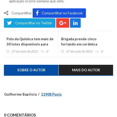
aplicação ocorre semana que vem.
Compartilhar
Compartilhar no Facebook
Compartilhar no Twitter
Polo da Química tem mais de
Brigada prende cinco
30 lotes disponíveis para
furtando em cerâmica
novas empresas
abandonada
27 de maio de 2021
0
27 de maio de 2021
0
SOBRE O AUTOR
MAIS DO AUTOR
Guilherme Baptista
11908 Posts
0 COMENTÁRIOS