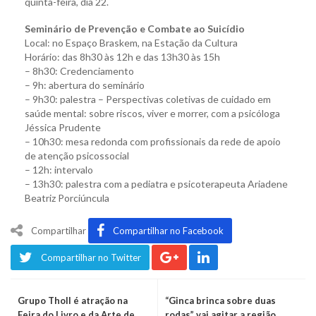
quinta-feira, dia 22.
Seminário de Prevenção e Combate ao Suicídio
Local: no Espaço Braskem, na Estação da Cultura
Horário: das 8h30 às 12h e das 13h30 às 15h
– 8h30: Credenciamento
– 9h: abertura do seminário
– 9h30: palestra – Perspectivas coletivas de cuidado em
saúde mental: sobre riscos, viver e morrer, com a psicóloga
Jéssica Prudente
– 10h30: mesa redonda com profissionais da rede de apoio
de atenção psicossocial
– 12h: intervalo
– 13h30: palestra com a pediatra e psicoterapeuta Ariadene
Beatriz Porciúncula
Compartilhar
Compartilhar no Facebook
Compartilhar no Twitter
Grupo Tholl é atração na
“Ginca brinca sobre duas
Feira do Livro e da Arte de
rodas” vai agitar a região