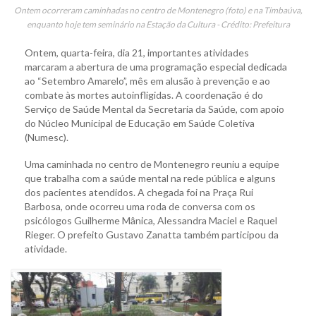
Ontem ocorreram caminhadas no centro de Montenegro (foto) e na Timbaúva,
enquanto hoje tem seminário na Estação da Cultura - Crédito: Prefeitura
Ontem, quarta-feira, dia 21, importantes atividades
marcaram a abertura de uma programação especial dedicada
ao “Setembro Amarelo”, mês em alusão à prevenção e ao
combate às mortes autoinfligidas. A coordenação é do
Serviço de Saúde Mental da Secretaria da Saúde, com apoio
do Núcleo Municipal de Educação em Saúde Coletiva
(Numesc).
Uma caminhada no centro de Montenegro reuniu a equipe
que trabalha com a saúde mental na rede pública e alguns
dos pacientes atendidos. A chegada foi na Praça Rui
Barbosa, onde ocorreu uma roda de conversa com os
psicólogos Guilherme Mânica, Alessandra Maciel e Raquel
Rieger. O prefeito Gustavo Zanatta também participou da
atividade.