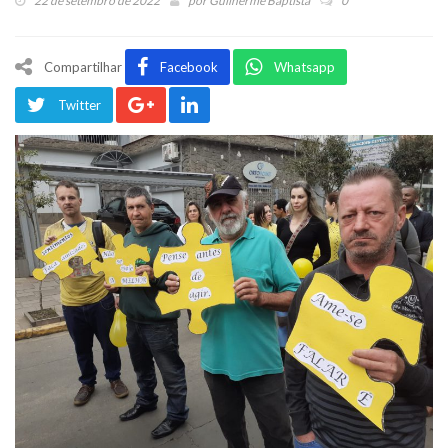
22 de setembro de 2022
por
Guilherme Baptista
0
Compartilhar
Facebook
Whatsapp
Twitter