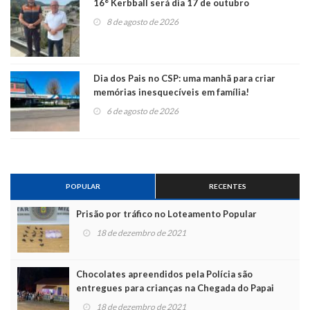
16° Kerbball será dia 17 de outubro
8 de agosto de 2026
Dia dos Pais no CSP: uma manhã para criar
memórias inesquecíveis em família!
6 de agosto de 2026
POPULAR
RECENTES
Prisão por tráfico no Loteamento Popular
18 de dezembro de 2021
Chocolates apreendidos pela Polícia são
entregues para crianças na Chegada do Papai
Noel
18 de dezembro de 2021