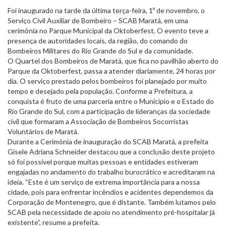
Foi inaugurado na tarde da última terça-feira, 1º de novembro, o
Serviço Civil Auxiliar de Bombeiro – SCAB Maratá, em uma
cerimônia no Parque Municipal da Oktoberfest. O evento teve a
presença de autoridades locais, da região, do comando do
Bombeiros Militares do Rio Grande do Sul e da comunidade.
O Quartel dos Bombeiros de Maratá, que fica no pavilhão aberto do
Parque da Oktoberfest, passa a atender diariamente, 24 horas por
dia. O serviço prestado pelos bombeiros foi planejado por muito
tempo e desejado pela população. Conforme a Prefeitura, a
conquista é fruto de uma parceria entre o Município e o Estado do
Rio Grande do Sul, com a participação de lideranças da sociedade
civil que formaram a Associação de Bombeiros Socorristas
Voluntários de Maratá.
Durante a Cerimônia de inauguração do SCAB Maratá, a prefeita
Gisele Adriana Schneider destacou que a conclusão deste projeto
só foi possível porque muitas pessoas e entidades estiveram
engajadas no andamento do trabalho burocrático e acreditaram na
ideia. “Este é um serviço de extrema importância para a nossa
cidade, pois para enfrentar incêndios e acidentes dependemos da
Corporação de Montenegro, que é distante. Também lutamos pelo
SCAB pela necessidade de apoio no atendimento pré-hospitalar já
existente”, resume a prefeita.