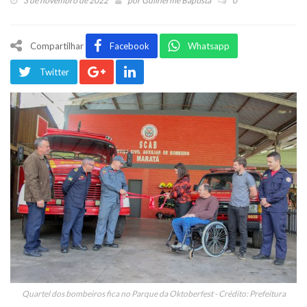
3 de novembro de 2022
por
Guilherme Baptista
0
Compartilhar
Facebook
Whatsapp
Twitter
Quartel dos bombeiros fica no Parque da Oktoberfest - Crédito: Prefeitura