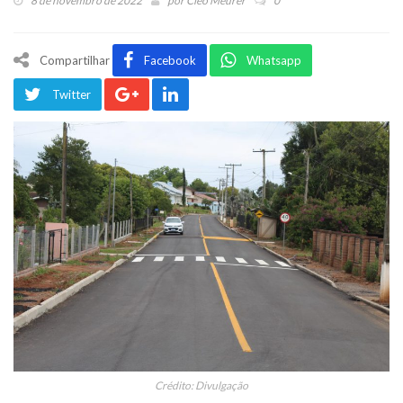
8 de novembro de 2022
por
Cleo Meurer
0
Compartilhar
Facebook
Whatsapp
Twitter
Crédito: Divulgação