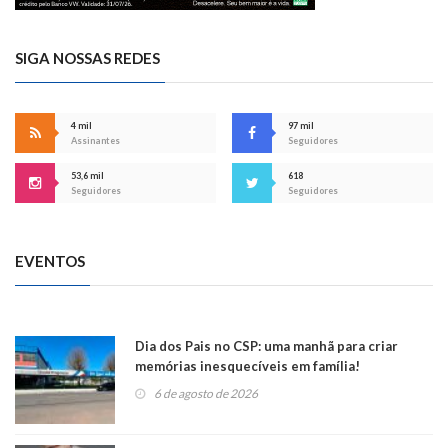
SIGA NOSSAS REDES
4 mil
97 mil
Assinantes
Seguidores
53,6 mil
618
Seguidores
Seguidores
EVENTOS
Dia dos Pais no CSP: uma manhã para criar
memórias inesquecíveis em família!
6 de agosto de 2026