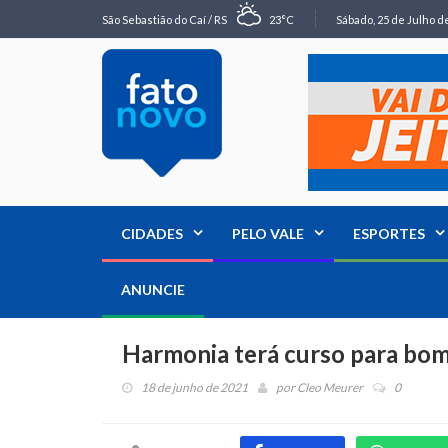
São Sebastião do Caí / RS
23°C
Sábado, 25 de Julho de
CIDADES
PELO VALE
ESPORTES
ANUNCIE
Harmonia terá curso para bom
18 de junho de 2021
por
Cleo Meurer
0