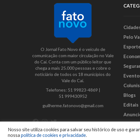
CATEG
Cidade
Pelo Va
Esport
O Jornal Fato Novo é o veículo de
comunicação com maior circulação no Vale
Econom
do Caí. Conta com um público leitor que
Segura
chega a mais 25.000 pessoas e cobre o
noticiário de todos os 18 municípios do
Evento
Vale do Caí.
Colunis
Telefones:
51 99823-4869
|
Blogs
51 999430952
Editais
guilherme.fatonovo@gmail.com
Anunci
Facebook
Instagram
Twitter
Nosso site utiliza cookies para salvar seu histórico de uso e ga
nossa
política de cookies e privacidade
.