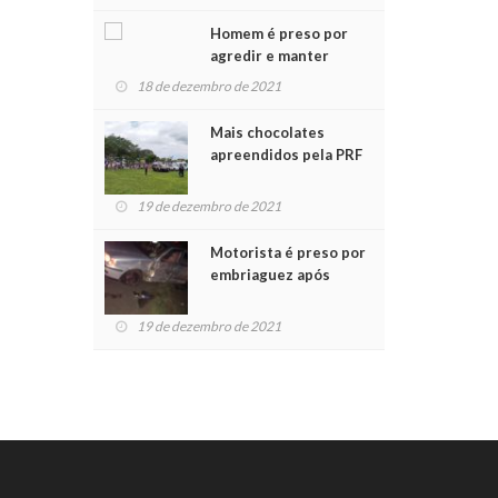
Chegada do Papai Noel
Homem é preso por
agredir e manter
mulher em cárcere
18 de dezembro de 2021
privado
Mais chocolates
apreendidos pela PRF
são entregues a
crianças no Natal
19 de dezembro de 2021
Solidário
Motorista é preso por
embriaguez após
acidente com dois
feridos
19 de dezembro de 2021