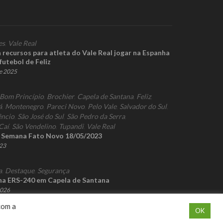
es
,
Vale Real
recursos para atleta do Vale Real jogar na Espanha
futebol de Feliz
de 2025
Bom Princípio
,
Brochier
,
Capela de Santana
,
Feliz
,
á
,
Montenegro
,
Pareci Novo
,
Pelo Vale
,
Salvador do Sul
,
êncio
,
São José do Sul
,
São Pedro da Serra
,
Caí
,
São Vendelino
,
Tupandi
,
Vale Real
a Semana Fato Novo 18/05/2023
023
a
,
Destaque
,
Segurança
na ERS-240 em Capela de Santana
2026
com a
OK