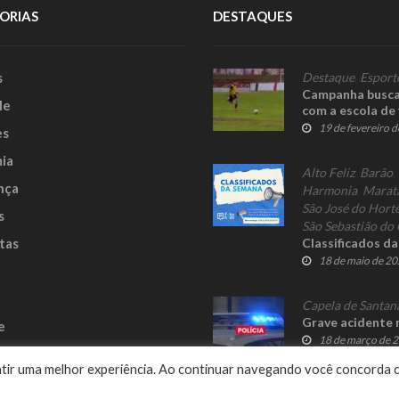
ORIAS
DESTAQUES
s
Destaque
,
Esport
Campanha busca 
le
com a escola de 
19 de fevereiro 
es
ia
Alto Feliz
,
Barão
,
nça
Harmonia
,
Marat
São José do Hort
s
São Sebastião do 
tas
Classificados d
18 de maio de 2
Capela de Santan
Grave acidente 
e
18 de março de 
rantir uma melhor experiência. Ao continuar navegando você concorda 