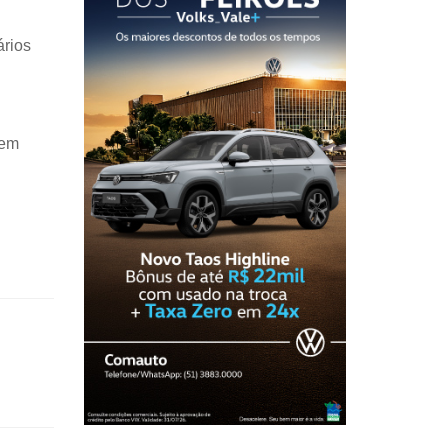
ários
tem