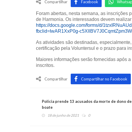
Compartilhar
Facebook
Whatsa
Foram abertas, nesta semana, as inscrições 
de Harmonia. Os interessados devem realizar c
https://docs.google.com/forms/d/1tzxIRNu
fbclid=IwAR1XxP0g-c5XllBV7J0CqmtZpm3W
As atividades são destinadas, especialmente,
certificação pela Voluntersul e o prazo para ins
Maiores informações serão fornecidas após a
inscritos.
Compartilhar
Compartilhar no Facebook
Polícia prende 13 acusados da morte de dono de
boate
18 de junho de 2021
0