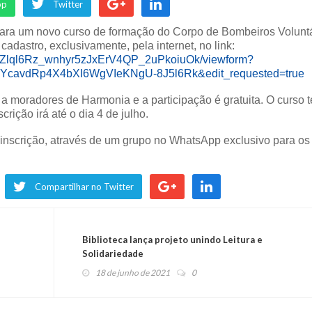
pp
Twitter
para um novo curso de formação do Corpo de Bombeiros Volunt
adastro, exclusivamente, pela internet, no link:
AUdZlql6Rz_wnhyr5zJxErV4QP_2uPkoiuOk/viewform?
YcavdRp4X4bXI6WgVIeKNgU-8J5l6Rk&edit_requested=true
 a moradores de Harmonia e a participação é gratuita. O curso 
crição irá até o dia 4 de julho.
 inscrição, através de um grupo no WhatsApp exclusivo para os
Compartilhar no Twitter
Biblioteca lança projeto unindo Leitura e
Solidariedade
18 de junho de 2021
0