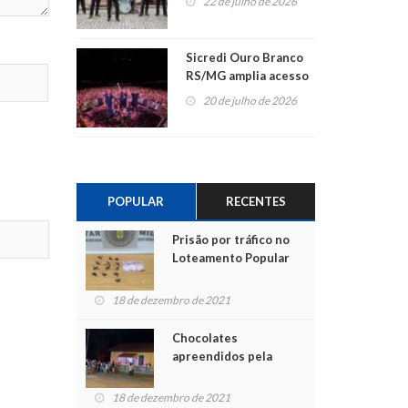
22 de julho de 2026
Sicredi Ouro Branco
RS/MG amplia acesso
ao show dos 45 anos
20 de julho de 2026
para mais associados
POPULAR
RECENTES
Prisão por tráfico no
Loteamento Popular
18 de dezembro de 2021
Chocolates
apreendidos pela
Polícia são entregues
para crianças na
18 de dezembro de 2021