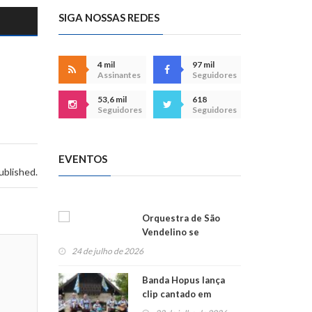
SIGA NOSSAS REDES
4 mil
97 mil
Assinantes
Seguidores
53,6 mil
618
Seguidores
Seguidores
EVENTOS
ublished.
Orquestra de São
Vendelino se
apresenta na
24 de julho de 2026
Alemanha
Banda Hopus lança
clip cantado em
alemão e inglês