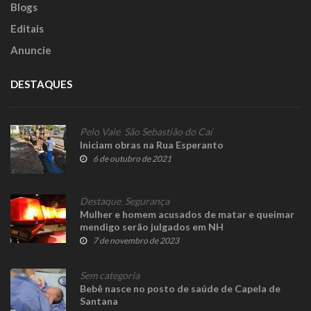
Blogs
Editais
Anuncie
DESTAQUES
Pelo Vale
,
São Sebastião do Caí
Iniciam obras na Rua Esperanto
6 de outubro de 2021
Destaque
,
Segurança
Mulher e homem acusados de matar e queimar
mendigo serão julgados em NH
7 de novembro de 2023
Sem categoria
Bebê nasce no posto de saúde de Capela de
Santana