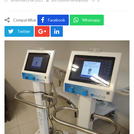
30 de março de 2021
por
Guilherme Baptista
0
Compartilhar
Facebook
Whatsapp
Twitter