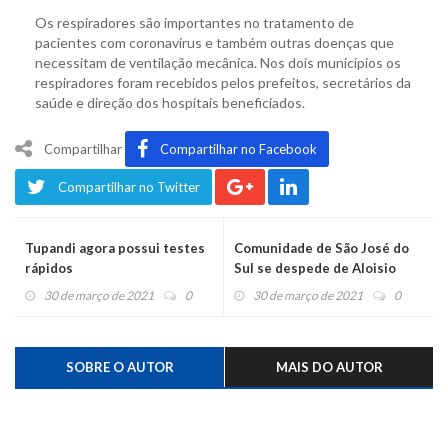
Os respiradores são importantes no tratamento de
pacientes com coronavírus e também outras doenças que
necessitam de ventilação mecânica. Nos dois municípios os
respiradores foram recebidos pelos prefeitos, secretários da
saúde e direção dos hospitais beneficiados.
Compartilhar
Compartilhar no Facebook
Compartilhar no Twitter
Tupandi agora possui testes
Comunidade de São José do
rápidos
Sul se despede de Aloisio
Inácio Brand
30 de março de 2021
0
30 de março de 2021
0
SOBRE O AUTOR
MAIS DO AUTOR