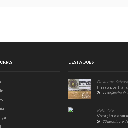
ORIAS
DESTAQUES
s
Destaque
,
Salvad
Prisão por tráfi
le
11 de janeiro de
es
ia
Pelo Vale
Votação e apura
nça
30 de outubro d
s