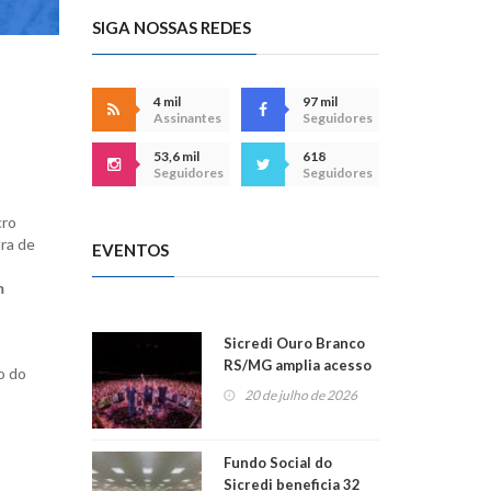
SIGA NOSSAS REDES
4 mil
97 mil
Assinantes
Seguidores
53,6 mil
618
Seguidores
Seguidores
cro
ura de
EVENTOS
m
Sicredi Ouro Branco
RS/MG amplia acesso
o do
ao show dos 45 anos
20 de julho de 2026
para mais associados
Fundo Social do
Sicredi beneficia 32