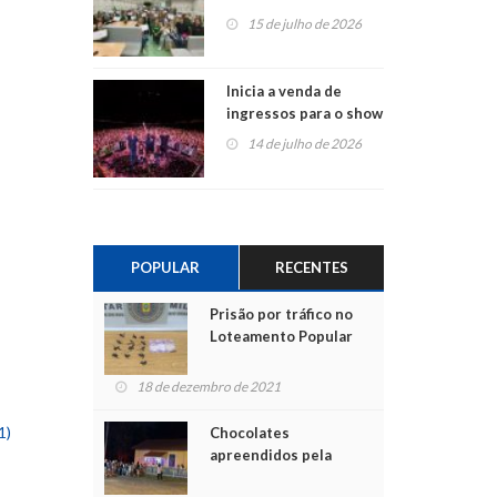
projetos em
15 de julho de 2026
Montenegro
Inicia a venda de
ingressos para o show
do Jota Quest nos 45
14 de julho de 2026
anos da Sicredi Ouro
Branco RS/MG
POPULAR
RECENTES
Prisão por tráfico no
Loteamento Popular
18 de dezembro de 2021
1)
Chocolates
apreendidos pela
Polícia são entregues