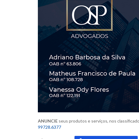
ANUNCIE
seus produtos e serviços,
nos classificad
99728.6377