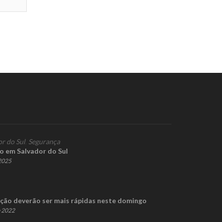
or do Sul
,
Segurança
co em Salvador do Sul
 2025
ção deverão ser mais rápidas neste domingo
e 2022