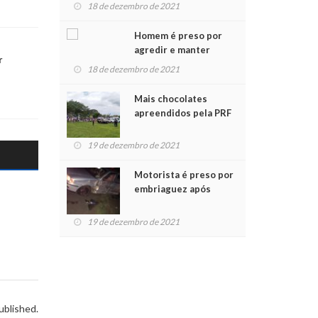
para crianças na
18 de dezembro de 2021
Chegada do Papai Noel
Homem é preso por
agredir e manter
r
mulher em cárcere
18 de dezembro de 2021
privado
Mais chocolates
apreendidos pela PRF
são entregues a
crianças no Natal
19 de dezembro de 2021
Solidário
Motorista é preso por
embriaguez após
acidente com dois
feridos
19 de dezembro de 2021
ublished.