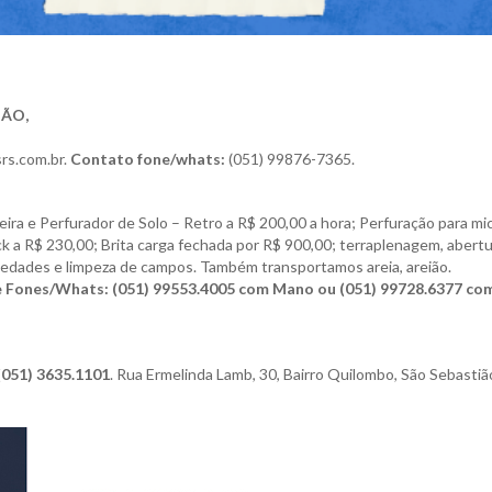
ÃO,
rs.com.br.
Contato fone/whats:
(051) 99876-7365.
ira e Perfurador de Solo – Retro a R$ 200,00 a hora; Perfuração para mi
ck
a R$ 230,00; Brita carga fechada por R$ 900,00; terraplenagem, abert
edades e limpeza de campos. Também transportamos areia, areião.
 Fones/Whats: (051) 99553.4005 com Mano ou (051) 99728.6377 co
(051) 3635.1101
. Rua Ermelinda
Lamb, 30, Bairro Quilombo,
São Sebastiã