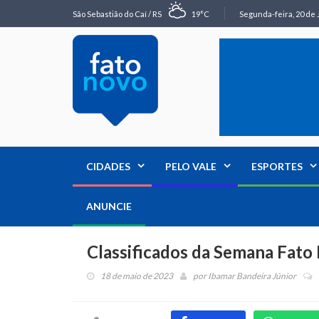
São Sebastião do Caí / RS
19°C
Segunda-feira, 20 de 
CIDADES
PELO VALE
ESPORTES
ANUNCIE
Classificados da Semana Fat
18 de maio de 2023
por
Ibamar Bandeira Júnior