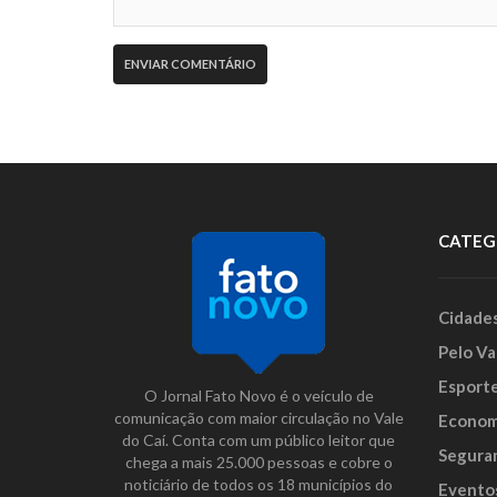
CATEG
Cidade
Pelo Va
Esport
O Jornal Fato Novo é o veículo de
comunicação com maior circulação no Vale
Econom
do Caí. Conta com um público leitor que
Segura
chega a mais 25.000 pessoas e cobre o
noticiário de todos os 18 municípios do
Evento