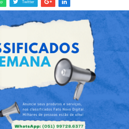
pp
Twitter