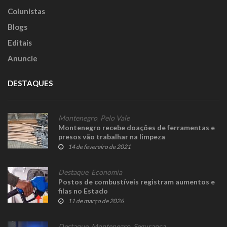
Colunistas
Blogs
Editais
Anuncie
DESTAQUES
Montenegro
,
Pelo Vale
Montenegro recebe doações de ferramentas e
presos vão trabalhar na limpeza
14 de fevereiro de 2021
Destaque
,
Economia
Postos de combustíveis registram aumentos e
filas no Estado
11 de março de 2026
Destaque
,
Montenegro
,
Segurança