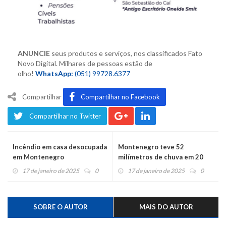
ANUNCIE
seus produtos e serviços,
nos classificados Fato
Novo Digital. M
ilhares de pessoas estão de
olho!
WhatsApp:
(051) 99728.6377
Compartilhar
Compartilhar no Facebook
Compartilhar no Twitter
Incêndio em casa desocupada
Montenegro teve 52
em Montenegro
milímetros de chuva em 20
minutos
17 de janeiro de 2025
0
17 de janeiro de 2025
0
SOBRE O AUTOR
MAIS DO AUTOR